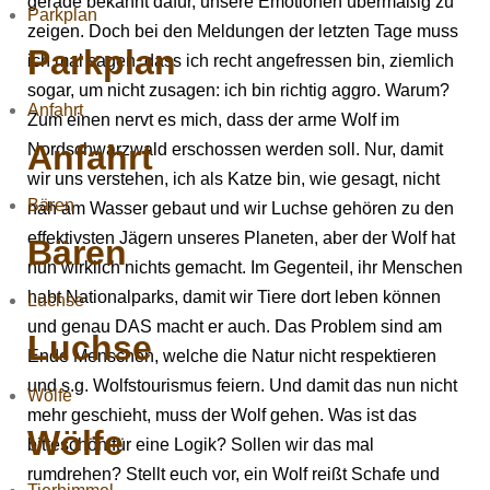
gerade bekannt dafür, unsere Emotionen übermäßig zu
Parkplan
zeigen. Doch bei den Meldungen der letzten Tage muss
Parkplan
ich mal sagen, dass ich recht angefressen bin, ziemlich
sogar, um nicht zusagen: ich bin richtig aggro. Warum?
Anfahrt
Zum einen nervt es mich, dass der arme Wolf im
Anfahrt
Nordschwarzwald erschossen werden soll. Nur, damit
wir uns verstehen, ich als Katze bin, wie gesagt, nicht
Bären
nah am Wasser gebaut und wir Luchse gehören zu den
effektivsten Jägern unseres Planeten, aber der Wolf hat
Bären
nun wirklich nichts gemacht. Im Gegenteil, ihr Menschen
habt Nationalparks, damit wir Tiere dort leben können
Luchse
und genau DAS macht er auch. Das Problem sind am
Luchse
Ende Menschen, welche die Natur nicht respektieren
und s.g. Wolfstourismus feiern. Und damit das nun nicht
Wölfe
mehr geschieht, muss der Wolf gehen. Was ist das
Wölfe
bitteschön für eine Logik? Sollen wir das mal
rumdrehen? Stellt euch vor, ein Wolf reißt Schafe und