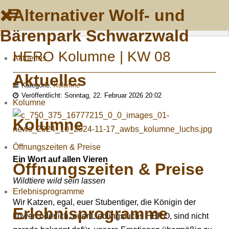
Alternativer Wolf- und
Bärenpark Schwarzwald
HERO Kolumne | KW 08
Aktuelles
Aktuelles
Kategorie:
Kolumne
Veröffentlicht: Sonntag, 22. Februar 2026 20:02
Kolumne
Kolumne
Öffnungszeiten & Preise
Ein Wort auf allen Vieren
Öffnungszeiten & Preise
Wildtiere wild sein lassen
Erlebnisprogramme
Wir Katzen, egal, euer Stubentiger, die Königin der
Erlebnisprogramme
Löwen oder ich, euer Lieblingsluchs HERO, sind nicht