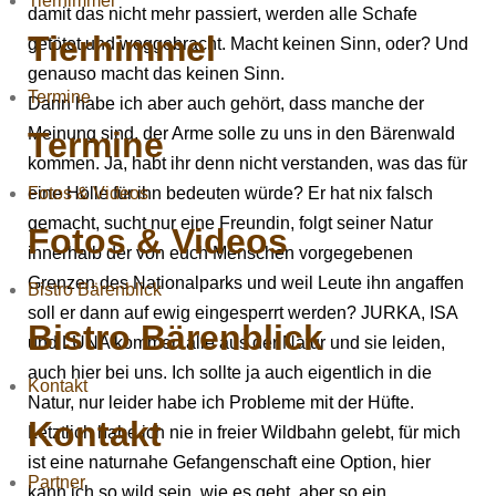
Tierhimmel
damit das nicht mehr passiert, werden alle Schafe
Tierhimmel
getötet und weggebracht. Macht keinen Sinn, oder? Und
genauso macht das keinen Sinn.
Termine
Dann habe ich aber auch gehört, dass manche der
Meinung sind, der Arme solle zu uns in den Bärenwald
Termine
kommen. Ja, habt ihr denn nicht verstanden, was das für
Fotos & Videos
eine Hölle für ihn bedeuten würde? Er hat nix falsch
gemacht, sucht nur eine Freundin, folgt seiner Natur
Fotos & Videos
innerhalb der von euch Menschen vorgegebenen
Grenzen des Nationalparks und weil Leute ihn angaffen
Bistro Bärenblick
soll er dann auf ewig eingesperrt werden? JURKA, ISA
Bistro Bärenblick
und LUNA kommen alle aus der Natur und sie leiden,
auch hier bei uns. Ich sollte ja auch eigentlich in die
Kontakt
Natur, nur leider habe ich Probleme mit der Hüfte.
Kontakt
Letztlich habe ich nie in freier Wildbahn gelebt, für mich
ist eine naturnahe Gefangenschaft eine Option, hier
Partner
kann ich so wild sein, wie es geht, aber so ein