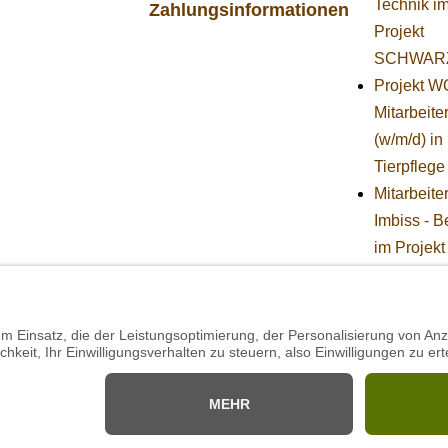
Technik i
Zahlungsinformationen
Projekt
SCHWAR
Projekt 
Mitarbeiter
(w/m/d) in
Tierpflege
Mitarbeite
Imbiss - B
im Projekt
SCHWAR
STIFTUNG
BÄREN -
Stellvertr
Geschäfts
(w/m/d)