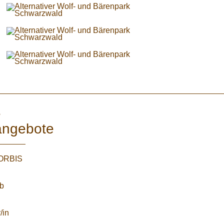
e
angebote
WORBIS
:
ab
/in