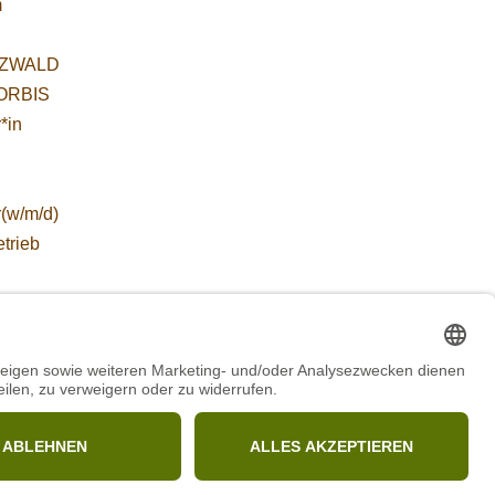
m
ZWALD
WORBIS
*in
r(w/m/d)
etrieb
ZWALD
 für
etende
führung