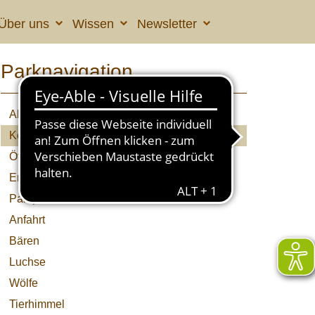
Über uns
Wissen
Newsletter
Parknavigation
Aktuelles
Kolumne
Öffnungszeiten & Preise
Erlebnisprogramme
Parkplan
Anfahrt
Bären
Luchse
Wölfe
Tierhimmel