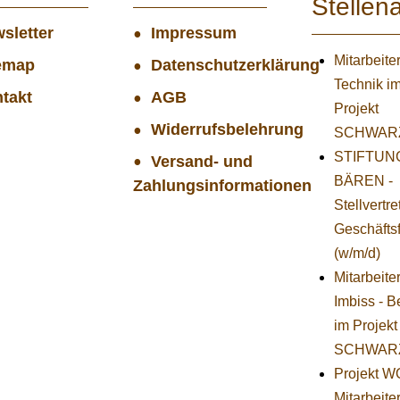
Stellen
sletter
Impressum
Mitarbeiter
emap
Datenschutzerklärung
Technik i
takt
AGB
Projekt
Widerrufsbelehrung
SCHWAR
STIFTUNG
Versand- und
BÄREN -
Zahlungsinformationen
Stellvertr
Geschäfts
(w/m/d)
Mitarbeite
Imbiss - B
im Projekt
SCHWAR
Projekt 
Mitarbeiter