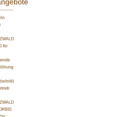
angebote
/in
m
ZWALD
 für
etende
führung
r(w/m/d)
etrieb
ZWALD
WORBIS
*in