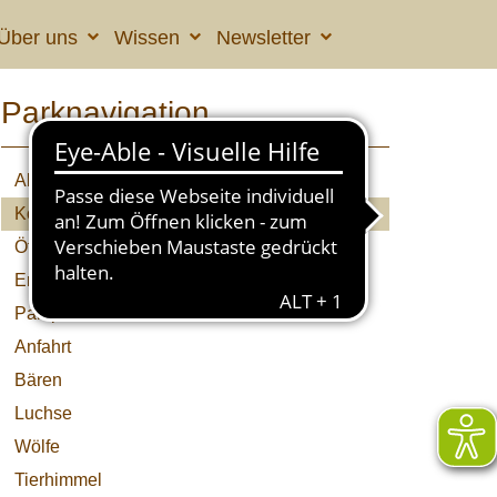
Über uns
Wissen
Newsletter
Parknavigation
Aktuelles
Kolumne
Öffnungszeiten & Preise
Erlebnisprogramme
Parkplan
Anfahrt
Bären
Luchse
Wölfe
Tierhimmel