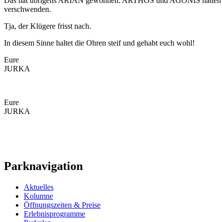
Das hat übrigens ARIAN gewonnen. ARTHOS und AGONIS hatten am E
verschwenden.
Tja, der Klügere frisst nach.
In diesem Sinne haltet die Ohren steif und gehabt euch wohl!
Eure
JURKA
Eure
JURKA
Parknavigation
Aktuelles
Kolumne
Öffnungszeiten & Preise
Erlebnisprogramme