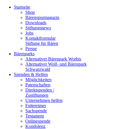
Startseite
Shop
Bärenspurmagazin
Downloads
Stiftungsnews
Jobs
Kontaktformular
Stiftung für Bären
Presse
Bärenparks
Alternativer Bärenpark Worbis
Alternativer Wolf- und Bärenpark
Schwarzwald
Spenden & Helfen
Möglichkeiten
Patenschaften
Direktspenden /
Zustiftungen
Unternehmen helfen
Futtereimer
Sachspende
Testament
Onlinespende
Kondolenz