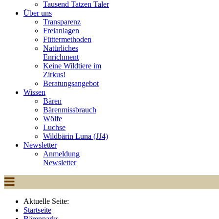
Tausend Tatzen Taler
Über uns
Transparenz
Freianlagen
Füttermethoden
Natürliches
Enrichment
Keine Wildtiere im
Zirkus!
Beratungsangebot
Wissen
Bären
Bärenmissbrauch
Wölfe
Luchse
Wildbärin Luna (JJ4)
Newsletter
Anmeldung
Newsletter
Aktuelle Seite:
Startseite
Bärenparks