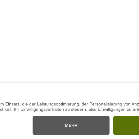
ALD
w/m/d)