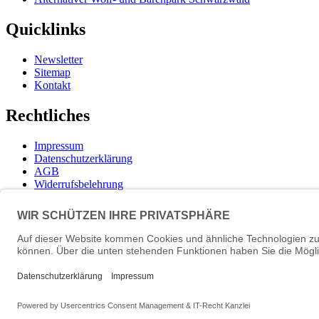
Quicklinks
Newsletter
Sitemap
Kontakt
Rechtliches
Impressum
Datenschutzerklärung
AGB
Widerrufsbelehrung
Versand- und Zahlungsinformationen
Aktuelle Stellenangebote
Mitarbeiter(w/m/d) Imbiss - Betrieb im Projekt SCHWARZW
Projekt WORBIS Mitarbeiter*in (w/m/d) in Tierpflege
STIFTUNG für BÄREN - Stellvertretende Geschäftsführung (
Projekt WORBIS Praktikum: Technik (ab Herbst)
Mitarbeiter/in Technik im Projekt SCHWARZWALD