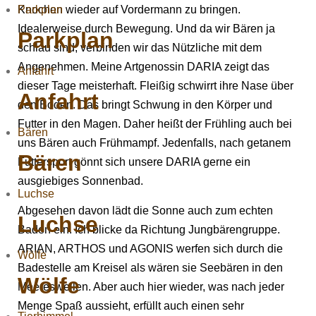
Parkplan
Knochen wieder auf Vordermann zu bringen.
Idealerweise durch Bewegung. Und da wir Bären ja
Parkplan
schlau sind, verbinden wir das Nützliche mit dem
Angenehmen. Meine Artgenossin DARIA zeigt das
Anfahrt
dieser Tage meisterhaft. Fleißig schwirrt ihre Nase über
Anfahrt
den Boden. Das bringt Schwung in den Körper und
Futter in den Magen. Daher heißt der Frühling auch bei
Bären
uns Bären auch Frühmampf. Jedenfalls, nach getanem
Bären
Futtersport gönnt sich unsere DARIA gerne ein
ausgiebiges Sonnenbad.
Luchse
Abgesehen davon lädt die Sonne auch zum echten
Luchse
Baden ein. Ich blicke da Richtung Jungbärengruppe.
ARIAN, ARTHOS und AGONIS werfen sich durch die
Wölfe
Badestelle am Kreisel als wären sie Seebären in den
Wölfe
Meereswellen. Aber auch hier wieder, was nach jeder
Menge Spaß aussieht, erfüllt auch einen sehr