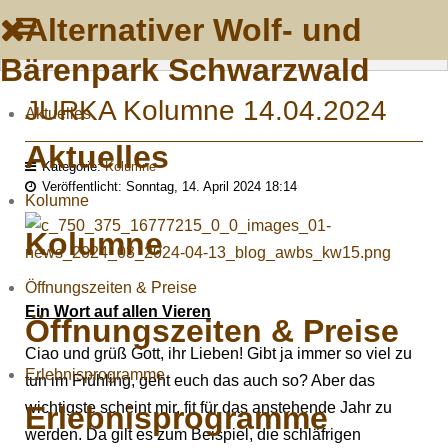
Alternativer Wolf- und
Bärenpark Schwarzwald
JURKA Kolumne 14.04.2024
Aktuelles
Aktuelles
Kategorie:
Kolumne
Veröffentlicht: Sonntag, 14. April 2024 18:14
Kolumne
Kolumne
Öffnungszeiten & Preise
Ein Wort auf allen Vieren
Öffnungszeiten & Preise
Ciao und grüß Gott, ihr Lieben! Gibt ja immer so viel zu
Erlebnisprogramme
tun im Frühling, geht euch das auch so? Aber das
wichtigste scheint mir, fit für das anstehende Jahr zu
Erlebnisprogramme
werden. Da gilt es zum Beispiel, die schläfrigen