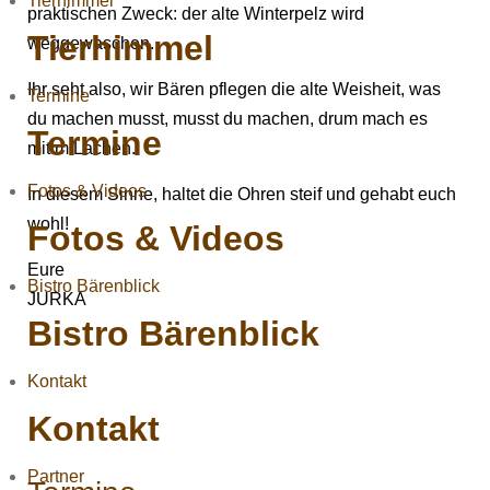
Tierhimmel
praktischen Zweck: der alte Winterpelz wird
Tierhimmel
weggewaschen.
Ihr seht also, wir Bären pflegen die alte Weisheit, was
Termine
du machen musst, musst du machen, drum mach es
Termine
mit’m Lachen.
Fotos & Videos
In diesem Sinne, haltet die Ohren steif und gehabt euch
wohl!
Fotos & Videos
Eure
Bistro Bärenblick
JURKA
Bistro Bärenblick
Kontakt
Kontakt
Partner