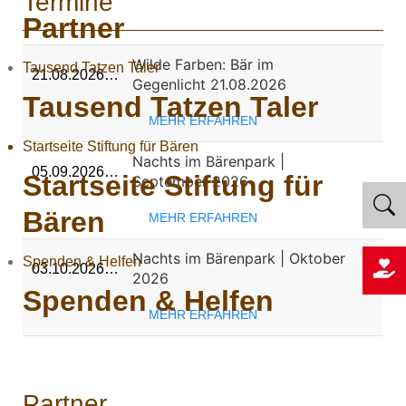
Termine
Partner
Wilde Farben: Bär im
Tausend Tatzen Taler
21.08.2026…
Gegenlicht 21.08.2026
Tausend Tatzen Taler
MEHR ERFAHREN
Startseite Stiftung für Bären
Nachts im Bärenpark |
05.09.2026…
Startseite Stiftung für
September 2026
Bären
MEHR ERFAHREN
Nachts im Bärenpark | Oktober
Spenden & Helfen
03.10.2026…
2026
Spenden & Helfen
MEHR ERFAHREN
Partner