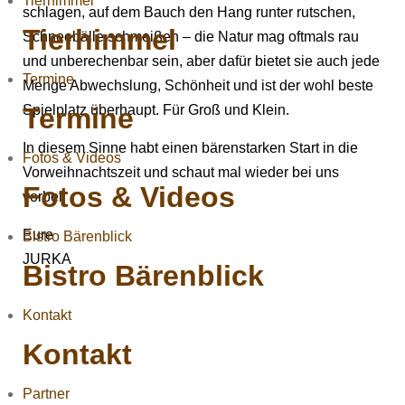
Tierhimmel
schlagen, auf dem Bauch den Hang runter rutschen,
Tierhimmel
Schneebälle schmeißen – die Natur mag oftmals rau
und unberechenbar sein, aber dafür bietet sie auch jede
Termine
Menge Abwechslung, Schönheit und ist der wohl beste
Termine
Spielplatz überhaupt. Für Groß und Klein.
In diesem Sinne habt einen bärenstarken Start in die
Fotos & Videos
Vorweihnachtszeit und schaut mal wieder bei uns
Fotos & Videos
vorbei!
Eure
Bistro Bärenblick
JURKA
Bistro Bärenblick
Kontakt
Kontakt
Partner