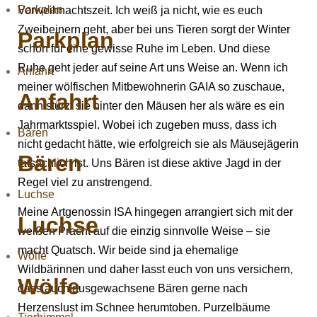
Parkplan
Vorweihnachtszeit. Ich weiß ja nicht, wie es euch
Zweibeinern geht, aber bei uns Tieren sorgt der Winter
Parkplan
schon für eine gewisse Ruhe im Leben. Und diese
Ruhe geht jeder auf seine Art uns Weise an. Wenn ich
Anfahrt
meiner wölfischen Mitbewohnerin GAIA so zuschaue,
Anfahrt
dann stürzt sie hinter den Mäusen her als wäre es ein
Jahrmarktsspiel. Wobei ich zugeben muss, dass ich
Bären
nicht gedacht hätte, wie erfolgreich sie als Mäusejägerin
Bären
tatsächlich ist. Uns Bären ist diese aktive Jagd in der
Regel viel zu anstrengend.
Luchse
Meine Artgenossin ISA hingegen arrangiert sich mit der
Luchse
weißen Pracht auf die einzig sinnvolle Weise – sie
macht Quatsch. Wir beide sind ja ehemalige
Wölfe
Wildbärinnen und daher lasst euch von uns versichern,
Wölfe
dass auch ausgewachsene Bären gerne nach
Herzenslust im Schnee herumtoben. Purzelbäume