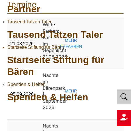
Termine
Partner
Tausend Tatzen Taler
Wilde
Farben:
Tausend Tatzen Taler
Bär
MEHR
im
21.08.2026…
ERFAHREN
Startseite Stiftung für Bären
Gegenlicht
21.08.2026
Startseite Stiftung für
Bären
Nachts
im
Spenden & Helfen
Bärenpark
MEHR
|
05.09.2026…
Spenden & Helfen
ERFAHREN
September
2026
Nachts