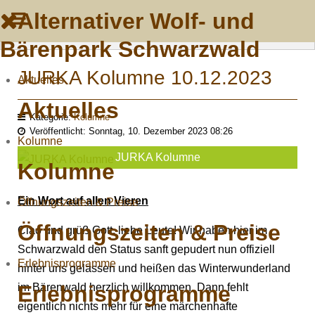
Alternativer Wolf- und
Bärenpark Schwarzwald
JURKA Kolumne 10.12.2023
Aktuelles
Aktuelles
Kategorie:
Kolumne
Veröffentlicht: Sonntag, 10. Dezember 2023 08:26
Kolumne
JURKA Kolumne
Kolumne
Ein Wort auf allen Vieren
Öffnungszeiten & Preise
Öffnungszeiten & Preise
Ciao und grüß Gott, liebe Leute! Wir haben hier im
Schwarzwald den Status sanft gepudert nun offiziell
Erlebnisprogramme
hinter uns gelassen und heißen das Winterwunderland
Erlebnisprogramme
im Bärenwald herzlich willkommen. Dann fehlt
eigentlich nichts mehr für eine märchenhafte