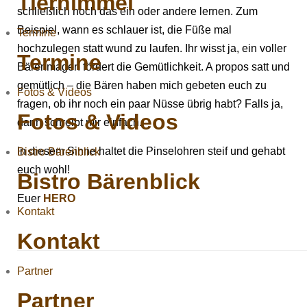
Tierhimmel
schließlich noch das ein oder andere lernen. Zum
Beispiel, wann es schlauer ist, die Füße mal
Termine
hochzulegen statt wund zu laufen. Ihr wisst ja, ein voller
Termine
Bärenmagen fördert die Gemütlichkeit. A propos satt und
gemütlich – die Bären haben mich gebeten euch zu
Fotos & Videos
fragen, ob ihr noch ein paar Nüsse übrig habt? Falls ja,
Fotos & Videos
dann schreibt mir einfach.
In diesem Sinne haltet die Pinselohren steif und gehabt
Bistro Bärenblick
euch wohl!
Bistro Bärenblick
Euer
HERO
Kontakt
Kontakt
Partner
Partner