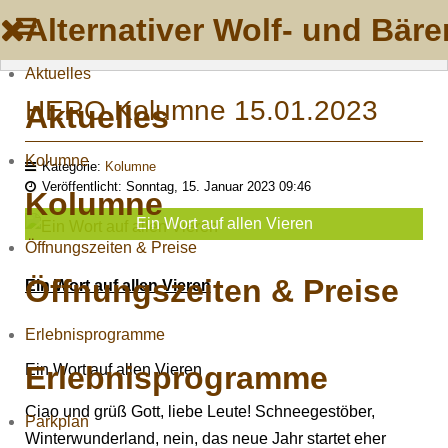
Alternativer Wolf- und Bä
Aktuelles
HERO Kolumne 15.01.2023
Aktuelles
Kolumne
Kategorie:
Kolumne
Veröffentlicht: Sonntag, 15. Januar 2023 09:46
Kolumne
Ein Wort auf allen Vieren
Öffnungszeiten & Preise
Öffnungszeiten & Preise
Ein Wort auf allen Vieren
Erlebnisprogramme
Erlebnisprogramme
Ein Wort auf allen Vieren
Ciao und grüß Gott, liebe Leute! Schneegestöber,
Parkplan
Winterwunderland, nein, das neue Jahr startet eher