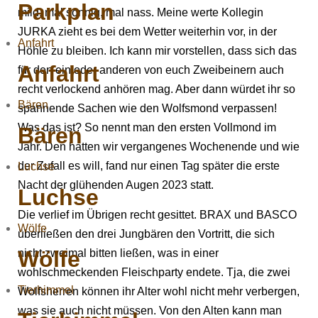
Parkplan
mild, mal sonnig, mal nass. Meine werte Kollegin
JURKA zieht es bei dem Wetter weiterhin vor, in der
Anfahrt
Höhle zu bleiben. Ich kann mir vorstellen, dass sich das
Anfahrt
für den ein oder anderen von euch Zweibeinern auch
recht verlockend anhören mag. Aber dann würdet ihr so
Bären
spannende Sachen wie den Wolfsmond verpassen!
Was das ist? So nennt man den ersten Vollmond im
Bären
Jahr. Den hatten wir vergangenes Wochenende und wie
der Zufall es will, fand nur einen Tag später die erste
Luchse
Nacht der glühenden Augen 2023 statt.
Luchse
Die verlief im Übrigen recht gesittet. BRAX und BASCO
Wölfe
überließen den drei Jungbären den Vortritt, die sich
Wölfe
nicht zweimal bitten ließen, was in einer
wohlschmeckenden Fleischparty endete. Tja, die zwei
Tierhimmel
Wolfsherren können ihr Alter wohl nicht mehr verbergen,
was sie auch nicht müssen. Von den Alten kann man