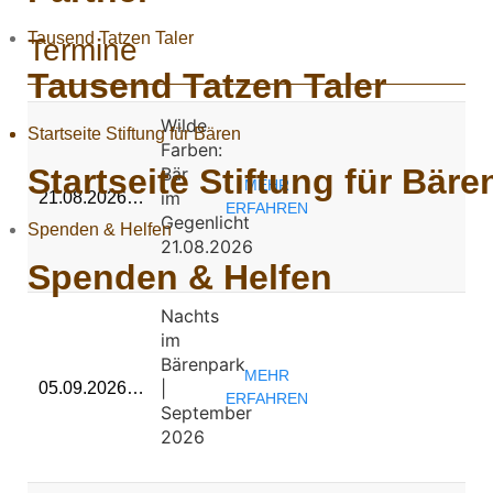
Tausend Tatzen Taler
Termine
Tausend Tatzen Taler
Wilde
Startseite Stiftung für Bären
Farben:
Startseite Stiftung für Bäre
Bär
MEHR
im
21.08.2026…
ERFAHREN
Gegenlicht
Spenden & Helfen
21.08.2026
Spenden & Helfen
Nachts
im
Bärenpark
MEHR
|
05.09.2026…
ERFAHREN
September
2026