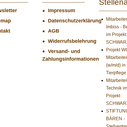
Stellen
sletter
Impressum
Mitarbeite
emap
Datenschutzerklärung
Imbiss - B
takt
AGB
im Projekt
Widerrufsbelehrung
SCHWAR
Projekt 
Versand- und
Mitarbeiter
Zahlungsinformationen
(w/m/d) in
Tierpflege
Mitarbeiter
Technik i
Projekt
SCHWAR
STIFTUNG
BÄREN -
Stellvertr