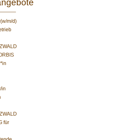
angebote
r(w/m/d)
etrieb
ZWALD
WORBIS
*in
/in
m
ZWALD
 für
etende