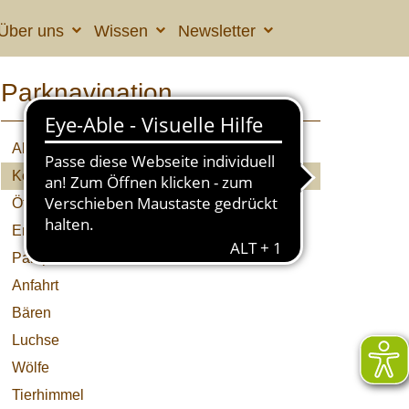
Über uns
Wissen
Newsletter
Parknavigation
Aktuelles
Kolumne
Öffnungszeiten & Preise
Erlebnisprogramme
Parkplan
Anfahrt
Bären
Luchse
Wölfe
Tierhimmel