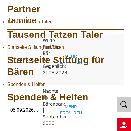
Partner
Termine
Tausend Tatzen Taler
Tausend Tatzen Taler
Wilde
Farben:
Startseite Stiftung für Bären
Bär
MEHR
Startseite Stiftung für
im
21.08.2026…
ERFAHREN
Gegenlicht
Bären
21.08.2026
Spenden & Helfen
Nachts
Spenden & Helfen
im
Bärenpark
MEHR
|
05.09.2026…
ERFAHREN
September
2026