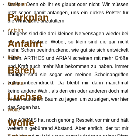
Parkplan
streifen. Denn ob ihr es glaubt oder nicht: Wir müssen
jetzt schon damit anfangen, uns ein dickes Polster für
Parkplan
die Winterruhe anzufuttern.
Anfahrt
Übrigens sind die drei kleinen Nervensägen wieder bei
Anfahrt
mir in der Anlage. Wobei, so klein sind die gar nicht
mehr. Schon beeindruckend, wie gut sie sich entwickelt
Bären
haben. ARTHOS und ARIAN scheinen mit mehr Größe
und Kraft auch mehr Mut bekommen zu haben. Immer
Bären
häufiger sind sie sogar von meinen Scheinangriffen
völlig unbeeindruckt. Da bleibt mir dann manchmal
Luchse
keine andere Wahl, als den ein oder anderen doch mal
Luchse
wieder auf einen Baum zu jagen, um zu zeigen, wer hier
das Sagen hat.
Wölfe
Wölfe
Nur AGONIS hat noch gehörig Respekt vor mir und hält
weiterhin gebührend Abstand. Aber ehrlich, der tut mir