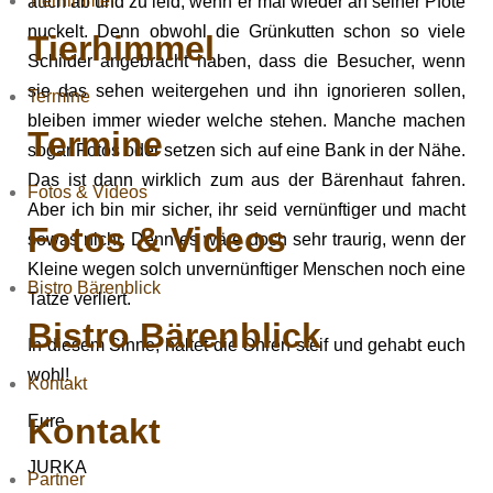
Tierhimmel
auch ab und zu leid, wenn er mal wieder an seiner Pfote
nuckelt. Denn obwohl die Grünkutten schon so viele
Tierhimmel
Schilder angebracht haben, dass die Besucher, wenn
sie das sehen weitergehen und ihn ignorieren sollen,
Termine
bleiben immer wieder welche stehen. Manche machen
Termine
sogar Fotos oder setzen sich auf eine Bank in der Nähe.
Das ist dann wirklich zum aus der Bärenhaut fahren.
Fotos & Videos
Aber ich bin mir sicher, ihr seid vernünftiger und macht
Fotos & Videos
sowas nicht. Denn es wäre doch sehr traurig, wenn der
Kleine wegen solch unvernünftiger Menschen noch eine
Bistro Bärenblick
Tatze verliert.
Bistro Bärenblick
In diesem Sinne, haltet die Ohren steif und gehabt euch
wohl!
Kontakt
Kontakt
Eure
JURKA
Partner