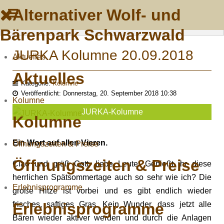
Alternativer Wolf- und
Bärenpark Schwarzwald
JURKA Kolumne 20.09.2018
Aktuelles
Aktuelles
Kategorie:
Kolumne
Veröffentlicht: Donnerstag, 20. September 2018 10:38
Kolumne
JURKA-Kolumne
Kolumne
Ein Wort auf allen Vieren.
Öffnungszeiten & Preise
Öffnungszeiten & Preise
Ciao und grüß Gott, liebe Leute. Genießt ihr diese
herrlichen Spätsommertage auch so sehr wie ich? Die
Erlebnisprogramme
große Hitze ist vorbei und es gibt endlich wieder
Erlebnisprogramme
frisches, saftiges Gras. Kein Wunder, dass jetzt alle
Bären wieder aktiver werden und durch die Anlagen