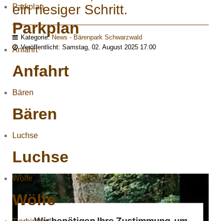
ein riesiger Schritt.
Parkplan
Parkplan
Kategorie:
News - Bärenpark Schwarzwald
Veröffentlicht: Samstag, 02. August 2025 17:00
Anfahrt
Anfahrt
Bären
Bären
Luchse
Luchse
Wölfe
Wölfe
Wir benötigen Ihre Zustimmung, um