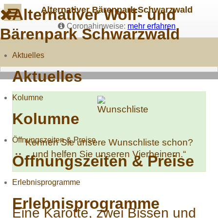
Alternativer Bärenpark Schwarzwald
Alternativer Wolf- und
Coronahinweise:
mehr erfahren
Bärenpark Schwarzwald
Aktuelles
Aktuelles
Kolumne
Kolumne
Öffnungszeiten & Preise
Kennen Sie unsere Wunschliste schon?
und helfen Sie unseren Vierbeinern.“
Öffnungszeiten & Preise
Erlebnisprogramme
Erlebnisprogramme
Eine Karotte, zwei Bissen und