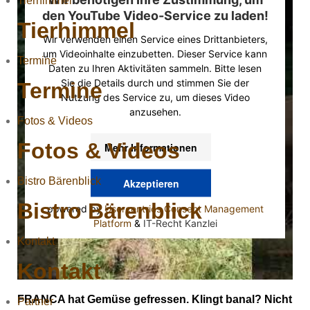
Tierhimmel
den YouTube Video-Service zu laden!
Tierhimmel
Wir verwenden einen Service eines Drittanbieters,
um Videoinhalte einzubetten. Dieser Service kann
Termine
Daten zu Ihren Aktivitäten sammeln. Bitte lesen
Sie die Details durch und stimmen Sie der
Termine
Nutzung des Service zu, um dieses Video
anzusehen.
Fotos & Videos
Fotos & Videos
Mehr Informationen
Bistro Bärenblick
Akzeptieren
Bistro Bärenblick
powered by
Usercentrics Consent Management
Platform
&
IT-Recht Kanzlei
Kontakt
Kontakt
FRANCA hat Gemüse gefressen. Klingt banal? Nicht
Partner