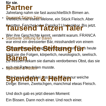
für sie.
Partner
Jahrelang nahm sie fast ausschließlich Birnen an.
Tausend Tatzen Taler
Vielleicht mal etwas Melone, ein Stück Fleisch. Aber
Karotten, Fenchel oder Paprika? Undenkbar. Bis jetzt.
Tausend Tatzen Taler
Wer ihre Geschichte kennt, versteht warum. FRANCA
Startseite Stiftung für Bären
war einst ein dressierter Bär, misshandelt von einem
Startseite Stiftung für
Schaustellerpaar, eingesperrt, gebrochen. Noch heute
trägt sie die Folgen, körperlich, neurologisch, seelisch.
Bären
Zu fressen bekam sie damals verdorbenes Obst, das sie
sich mit Ratten teilen musste.
Spenden & Helfen
Spenden & Helfen
Seit ihrer Ankunft bei uns frisst sie fast nur weiche
Dinge: Birnen, Zwetschgen, manchmal etwas Fleisch.
Und doch gab es jetzt diesen Moment:
Ein Bissen. Dann noch einer. Und noch einer.