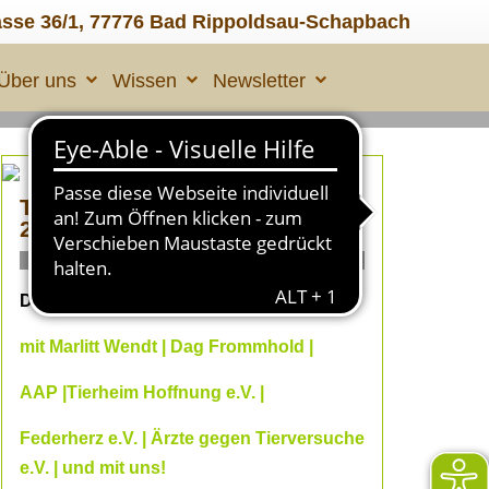
asse 36/1, 77776 Bad Rippoldsau-Schapbach
Über uns
Wissen
Newsletter
TIERLEID made in ÜBERALL
2
ONLINE Fachvorträge
Dein Online--Herbst 2026
mit Marlitt Wendt | Dag Frommhold |
AAP |Tierheim Hoffnung e.V. |
Federherz e.V. | Ärzte gegen Tierversuche
e.V. | und mit uns!