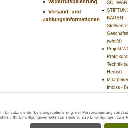
Widerrufsbelehrung
SCHWAR
STIFTUNG
Versand- und
BÄREN -
Zahlungsinformationen
Stellvertr
Geschäfts
(w/m/d)
Projekt 
Praktikum
Technik (
Herbst)
Mitarbeite
Imbiss - B
im Projekt
SCHWAR
Projekt 
Mitarbeiter
(w/m/d) in