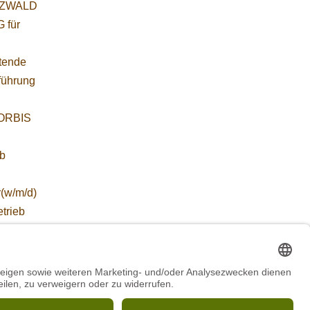
ZWALD
 für
etende
führung
WORBIS
:
ab
r(w/m/d)
etrieb
ZWALD
WORBIS
*in