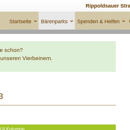
Rippoldsauer Str
Startseite
Bärenparks
Spenden & Helfen
te schon?
e unseren Vierbeinern.
3
KA Kolumne