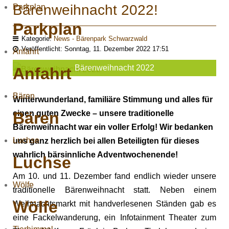
Bärenweihnacht 2022!
Parkplan
Parkplan
Kategorie:
News - Bärenpark Schwarzwald
Veröffentlicht: Sonntag, 11. Dezember 2022 17:51
Anfahrt
Bärenweihnacht 2022
Anfahrt
Bären
Winterwunderland, familiäre Stimmung und alles für
Bären
einen guten Zwecke – unsere traditionelle
Bärenweihnacht war ein voller Erfolg! Wir bedanken
Luchse
uns ganz herzlich bei allen Beteiligten für dieses
wahrlich bärsinnliche Adventwochenende!
Luchse
Am 10. und 11. Dezember fand endlich wieder unsere
Wölfe
traditionelle Bärenweihnacht statt. Neben einem
Wölfe
Weihnachtsmarkt mit handverlesenen Ständen gab es
eine Fackelwanderung, ein Infotainment Theater zum