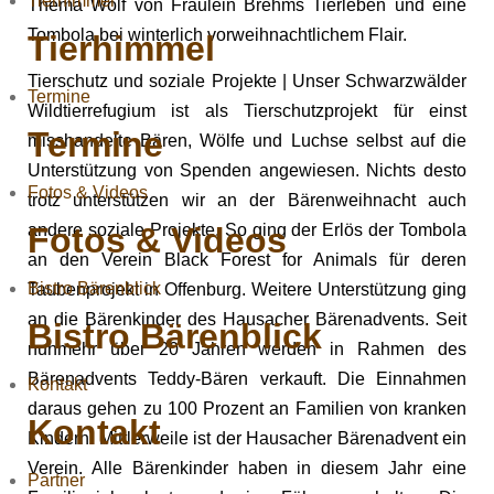
Tierhimmel
Thema Wolf von Fräulein Brehms Tierleben und eine
Tombola bei winterlich vorweihnachtlichem Flair.
Tierhimmel
Tierschutz und soziale Projekte | Unser Schwarzwälder
Termine
Wildtierrefugium ist als Tierschutzprojekt für einst
Termine
misshandelte Bären, Wölfe und Luchse selbst auf die
Unterstützung von Spenden angewiesen. Nichts desto
Fotos & Videos
trotz unterstützen wir an der Bärenweihnacht auch
Fotos & Videos
andere soziale Projekte. So ging der Erlös der Tombola
an den Verein Black Forest for Animals für deren
Bistro Bärenblick
Taubenprojekt in Offenburg. Weitere Unterstützung ging
an die Bärenkinder des Hausacher Bärenadvents. Seit
Bistro Bärenblick
nunmehr über 20 Jahren werden in Rahmen des
Bärenadvents Teddy-Bären verkauft. Die Einnahmen
Kontakt
daraus gehen zu 100 Prozent an Familien von kranken
Kontakt
Kindern. Mittlerweile ist der Hausacher Bärenadvent ein
Verein. Alle Bärenkinder haben in diesem Jahr eine
Partner