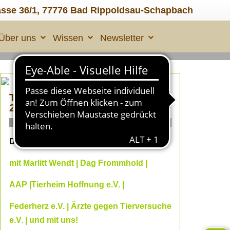
asse 36/1, 77776 Bad Rippoldsau-Schapbach
Über uns
Wissen
Newsletter
TIERLEID made in ÜBERALL
2
ONLINE Fachvorträge
Dein Online--Herbst 2026
mit Marlitt Wendt | Dag Frommhold |
AAP |Tierheim Hoffnung e.V. |
Federherz e.V. | Ärzte gegen Tierversuche
e.V. | und mit uns!