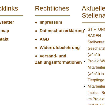
cklinks
Rechtliches
Aktuell
Stellen
sletter
Impressum
STIFTUNG
emap
Datenschutzerklärung
BÄREN -
takt
AGB
Stellvertr
Widerrufsbelehrung
Geschäfts
(w/m/d)
Versand- und
Projekt 
Zahlungsinformationen
Mitarbeiter
(w/m/d) in
Tierpflege
Mitarbeite
Imbiss - B
im Projekt