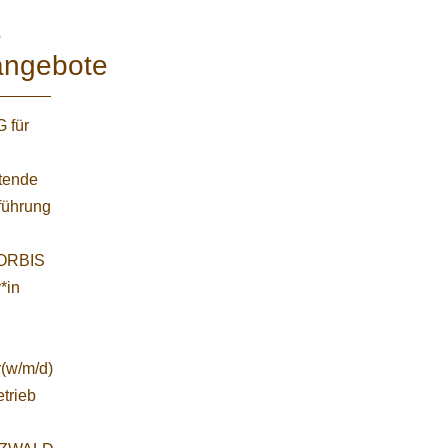
e
angebote
 für
etende
führung
WORBIS
*in
r(w/m/d)
etrieb