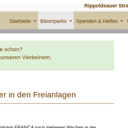
Rippoldsauer Str
Startseite
Bärenparks
Spenden & Helfen
te schon?
e unseren Vierbeinern.
r in den Freianlagen
Braunbärin FRANCA nach mehreren Wochen in der