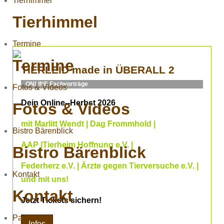
Tierhimmel
Tierhimmel
Termine
Termine
TIERLEID made in ÜBERALL 2
ONLINE Fachvorträge
Fotos & Videos
Dein Online--Herbst 2026
Fotos & Videos
mit Marlitt Wendt | Dag Frommhold |
Bistro Bärenblick
AAP |Tierheim Hoffnung e.V. |
Bistro Bärenblick
Federherz e.V. | Ärzte gegen Tierversuche e.V. |
Kontakt
und mit uns!
Kontakt
Jetzt Tickets sichern!
Partner
Infos