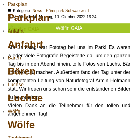
Parkplan
Kategorie:
News - Bärenpark Schwarzwald
Parkplan
Veröffentlicht: Montag, 10. Oktober 2022 16:24
Wölfin GAIA
Anfahrt
Anfahrt
Am Samstag war Fototag bei uns im Park! Es waren
wieder viele Fotografie-Begeisterte da, um den ganzen
Bären
Tag bis in den Abend hinein, tolle Fotos von Luchs, Bär
Bären
und Wolf zu machen. Außerdem fand der Tag unter der
kompetenten Leitung von Naturfotograf Armin Hofmann
Luchse
statt. Wir freuen uns schon sehr die entstandenen Bilder
Luchse
zu bewundern.
Vielen Dank an die Teilnehmer für den tollen und
Wölfe
angenehmen Tag!
Wölfe