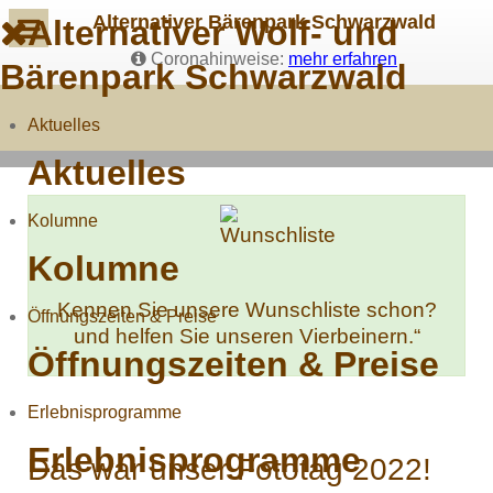
Alternativer Bärenpark Schwarzwald
Alternativer Wolf- und
Coronahinweise:
mehr erfahren
Bärenpark Schwarzwald
Aktuelles
Aktuelles
Kolumne
Kolumne
Kennen Sie unsere Wunschliste schon?
Öffnungszeiten & Preise
und helfen Sie unseren Vierbeinern.“
Öffnungszeiten & Preise
Erlebnisprogramme
Erlebnisprogramme
Das war unser Fototag 2022!