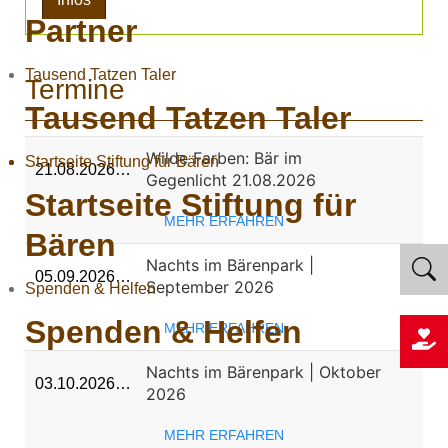
Partner
Tausend Tatzen Taler
Termine
Tausend Tatzen Taler
Wilde Farben: Bär im
Startseite Stiftung für Bären
21.08.2026…
Gegenlicht 21.08.2026
Startseite Stiftung für
MEHR ERFAHREN
Bären
Nachts im Bärenpark |
05.09.2026…
September 2026
Spenden & Helfen
Spenden & Helfen
MEHR ERFAHREN
Nachts im Bärenpark | Oktober
03.10.2026…
2026
MEHR ERFAHREN