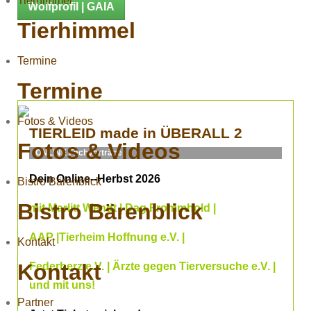
Tierhimmel
Wolfprofil | GAIA
Tierhimmel
Termine
Termine
Fotos & Videos
TIERLEID made in ÜBERALL 2
Fotos & Videos
ONLINE Fachvorträge
Dein Online--Herbst 2026
Bistro Bärenblick
Bistro Bärenblick
mit Marlitt Wendt | Dag Frommhold |
AAP |Tierheim Hoffnung e.V. |
Kontakt
Kontakt
Federherz e.V. | Ärzte gegen Tierversuche e.V. |
und mit uns!
Partner