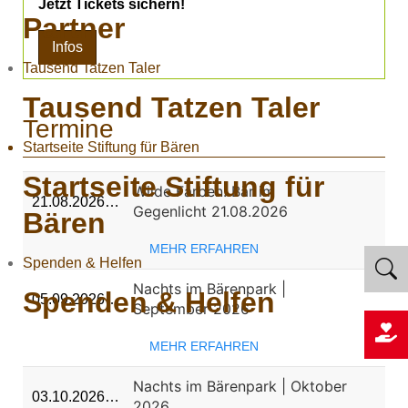
Jetzt Tickets sichern!
Partner
Infos
Tausend Tatzen Taler
Tausend Tatzen Taler
Termine
Startseite Stiftung für Bären
Startseite Stiftung für
Wilde Farben: Bär im
21.08.2026…
Gegenlicht 21.08.2026
Bären
MEHR ERFAHREN
Spenden & Helfen
Nachts im Bärenpark |
Spenden & Helfen
05.09.2026…
September 2026
MEHR ERFAHREN
Nachts im Bärenpark | Oktober
03.10.2026…
2026