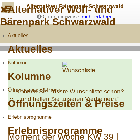
Alternativer Bärenpark Schwarzwald
Alternativer Wolf- und
Coronahinweise:
mehr erfahren
Bärenpark Schwarzwald
Aktuelles
Aktuelles
Kolumne
Kolumne
Öffnungszeiten & Preise
Kennen Sie unsere Wunschliste schon?
und helfen Sie unseren Vierbeinern.“
Öffnungszeiten & Preise
Erlebnisprogramme
Erlebnisprogramme
Moment der Woche KW 39 |