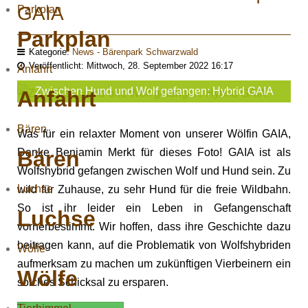
GAIA
Parkplan
Parkplan
Kategorie:
News - Bärenpark Schwarzwald
Veröffentlicht: Mittwoch, 28. September 2022 16:17
Anfahrt
Zwischen Hund und Wolf gefangen: Hybrid GAIA
Anfahrt
Bären
Was für ein relaxter Moment von unserer Wölfin GAIA,
Bären
Danke Benjamin Merkt für dieses Foto! GAIA ist als
Wolfshybrid gefangen zwischen Wolf und Hund sein. Zu
Luchse
wild für Zuhause, zu sehr Hund für die freie Wildbahn.
So ist ihr leider ein Leben in Gefangenschaft
Luchse
vorherbestimmt. Wir hoffen, dass ihre Geschichte dazu
beitragen kann, auf die Problematik von Wolfshybriden
Wölfe
aufmerksam zu machen um zukünftigen Vierbeinern ein
Wölfe
solches Schicksal zu ersparen.