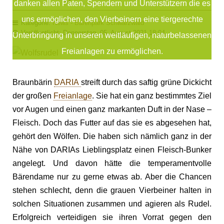
danken allen Paten, Spendern und Unterstützern die es
uns ermöglichen, den Vierbeinern eine tiergerechte
Kategorie:
News - Bärenpark Schwarzwald
Veröffentlicht: Donnerstag, 05. August 2021 18:04
Unterbringung in unseren weitläufigen, naturbelassenen
Freianlagen zu ermöglichen.
Braunbärin
DARIA
streift durch das saftig grüne Dickicht
der großen
Freianlage
. Sie hat ein ganz bestimmtes Ziel
vor Augen und einen ganz markanten Duft in der Nase –
Fleisch. Doch das Futter auf das sie es abgesehen hat,
gehört den Wölfen. Die haben sich nämlich ganz in der
Nähe von DARIAs Lieblingsplatz einen Fleisch-Bunker
angelegt. Und davon hätte die temperamentvolle
Bärendame nur zu gerne etwas ab. Aber die Chancen
stehen schlecht, denn die grauen Vierbeiner halten in
solchen Situationen zusammen und agieren als Rudel.
Erfolgreich verteidigen sie ihren Vorrat gegen den