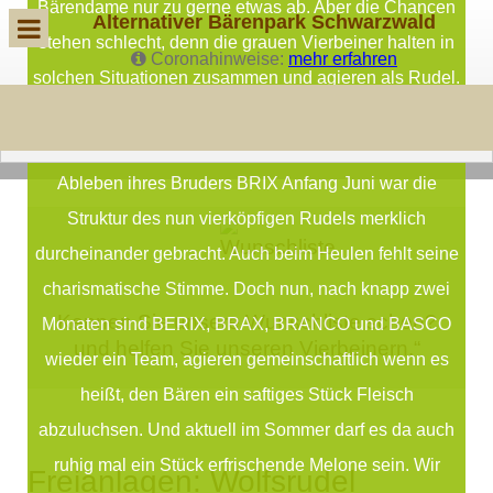
Bärendame nur zu gerne etwas ab. Aber die Chancen
Alternativer Bärenpark Schwarzwald
stehen schlecht, denn die grauen Vierbeiner halten in
Coronahinweise:
mehr erfahren
solchen Situationen zusammen und agieren als Rudel.
Erfolgreich verteidigen sie ihren Vorrat gegen den
Bären. Worüber wir uns tierisch freuen, denn nach dem
Ableben ihres Bruders BRIX Anfang Juni war die
Struktur des nun vierköpfigen Rudels merklich
durcheinander gebracht. Auch beim Heulen fehlt seine
charismatische Stimme. Doch nun, nach knapp zwei
Kennen Sie unsere Wunschliste schon?
Monaten sind BERIX, BRAX, BRANCO und BASCO
und helfen Sie unseren Vierbeinern.“
wieder ein Team, agieren gemeinschaftlich wenn es
heißt, den Bären ein saftiges Stück Fleisch
abzuluchsen. Und aktuell im Sommer darf es da auch
ruhig mal ein Stück erfrischende Melone sein. Wir
Freianlagen: Wolfsrudel