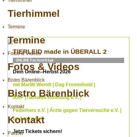
Tierhimmel
Tierhimmel
Termine
Termine
TIERLEID made in ÜBERALL 2
Fotos & Videos
ONLINE Fachvorträge
Fotos & Videos
Dein Online--Herbst 2026
Bistro Bärenblick
mit Marlitt Wendt | Dag Frommhold |
Bistro Bärenblick
AAP |Tierheim Hoffnung e.V. |
Kontakt
Federherz e.V. | Ärzte gegen Tierversuche e.V. |
Kontakt
und mit uns!
Jetzt Tickets sichern!
Partner