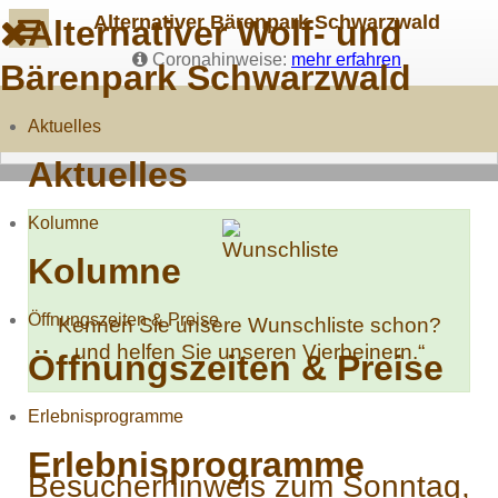
Alternativer Bärenpark Schwarzwald
Alternativer Wolf- und
Coronahinweise:
mehr erfahren
Bärenpark Schwarzwald
Aktuelles
Aktuelles
Kolumne
Kolumne
Öffnungszeiten & Preise
Kennen Sie unsere Wunschliste schon?
und helfen Sie unseren Vierbeinern.“
Öffnungszeiten & Preise
Erlebnisprogramme
Erlebnisprogramme
Besucherhinweis zum Sonntag,