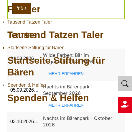
Partner
Infos
Tausend Tatzen Taler
Tausend Tatzen Taler
Termine
Startseite Stiftung für Bären
Wilde Farben: Bär im
Startseite Stiftung für
21.08.2026…
Gegenlicht 21.08.2026
Bären
MEHR ERFAHREN
Spenden & Helfen
Nachts im Bärenpark |
05.09.2026…
September 2026
Spenden & Helfen
MEHR ERFAHREN
Nachts im Bärenpark | Oktober
03.10.2026…
2026