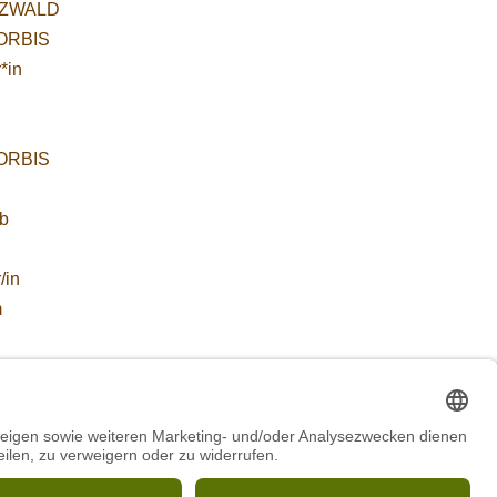
ZWALD
WORBIS
*in
WORBIS
:
ab
/in
m
ZWALD
 für
etende
führung