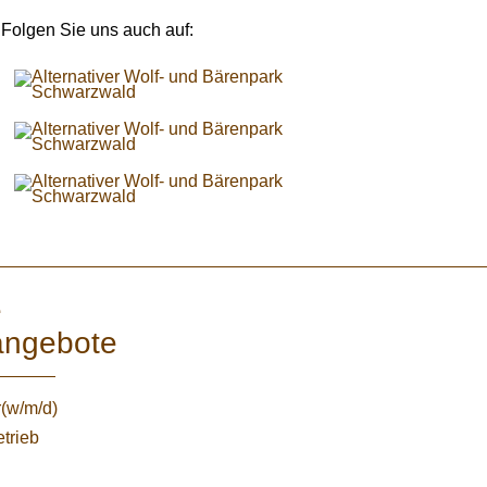
Folgen Sie uns auch auf:
e
angebote
r(w/m/d)
etrieb