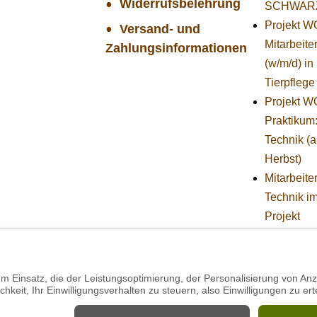
Widerrufsbelehrung
SCHWAR
Projekt 
Versand- und
Mitarbeiter
Zahlungsinformationen
(w/m/d) in
Tierpflege
Projekt 
Praktikum
Technik (
Herbst)
Mitarbeiter
Technik i
Projekt
SCHWAR
STIFTUNG
BÄREN -
Stellvertr
Geschäfts