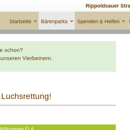
Rippoldsauer Str
Startseite
Bärenparks
Spenden & Helfen
te schon?
e unseren Vierbeinern.
Luchsrettung!
 Willkommen ELA