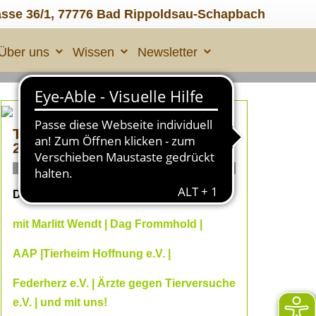
asse 36/1, 77776 Bad Rippoldsau-Schapbach
Über uns
Wissen
Newsletter
TIERLEID made in ÜBERALL
2
ONLINE Fachvorträge
Dein Online--Herbst 2026
mit Marlitt Wendt | Dag Frommhold |
AAP |Tierheim Hoffnung e.V. |
Federherz e.V. | Ärzte gegen Tierversuche
e.V. | und mit uns!