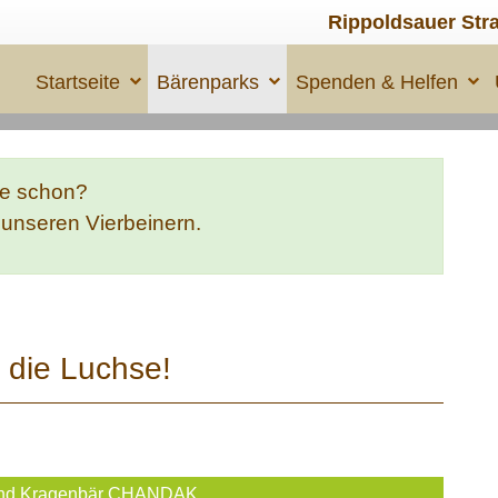
Rippoldsauer Str
Startseite
Bärenparks
Spenden & Helfen
te schon?
e unseren Vierbeinern.
die Luchse!
nd Kragenbär CHANDAK