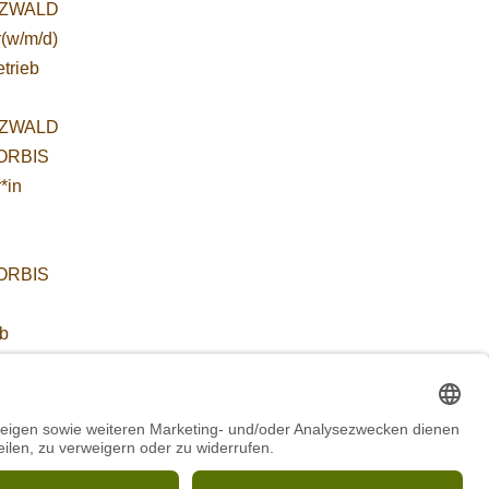
ZWALD
r(w/m/d)
etrieb
ZWALD
WORBIS
*in
WORBIS
:
ab
 für
etende
führung