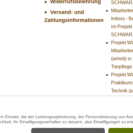
Widerrufsbelehrung
SCHWAR
Mitarbeite
Versand- und
Imbiss - B
Zahlungsinformationen
im Projekt
SCHWAR
Projekt 
Mitarbeiter
(w/m/d) in
Tierpflege
Projekt 
Praktikum
Technik (
Herbst)
STIFTUNG
BÄREN -
Stellvertr
Geschäfts