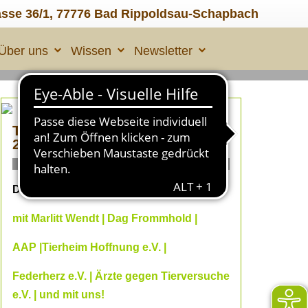
asse 36/1, 77776 Bad Rippoldsau-Schapbach
Über uns
Wissen
Newsletter
TIERLEID made in ÜBERALL
2
ONLINE Fachvorträge
Dein Online--Herbst 2026
mit Marlitt Wendt | Dag Frommhold |
AAP |Tierheim Hoffnung e.V. |
Federherz e.V. | Ärzte gegen Tierversuche
e.V. | und mit uns!