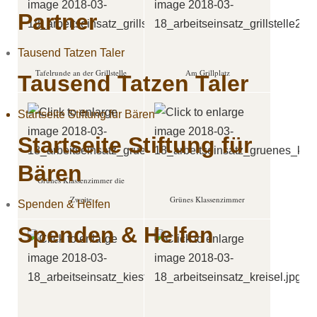
Partner
Tausend Tatzen Taler
Tafelrunde an der Grillstelle
Am Grillplatz
Tausend Tatzen Taler
Startseite Stiftung für Bären
Startseite Stiftung für
Bären
Grünes Klassenzimmer die
Zweite
Grünes Klassenzimmer
Spenden & Helfen
Spenden & Helfen