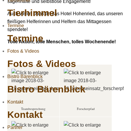
Tierhimmel
sagenhafte und selbstlose Engagement!
Tierhimmel
Auch vielen Dank an das Hotel Hohenried, das unseren
fleißigen Helferinnen und Helfern das Mittagessen
Termine
spendete!
Termine
Tolle Aktion, tolle Menschen, tolles Wochenende!
Fotos & Videos
Fotos & Videos
Bistro Bärenblick
Bistro Bärenblick
Kontakt
Teambesprechung
Forscherpfad
Kontakt
Partner