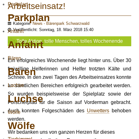
Arbeitseinsatz!
Parkplan
Parkplan
Kategorie:
News - Bärenpark Schwarzwald
Veröffentlicht: Sonntag, 18. März 2018 15:40
Anfahrt
Tolle Aktion, tolle Menschen, tolles Wochenende
Anfahrt
Bären
Ein erfolgreiches Wochenende liegt hinter uns. Über 30
Bären
freiwillige Helferinnen und Helfer trotzten Kälte und
Schnee. In den zwei Tagen des Arbeitseinsatzes konnte
Luchse
an sämtlichen Bereichen erfolgreich gearbeitet werden.
So wurden beispielsweise der Spielplatz sowie der
Luchse
Forscherpfad für die Saison auf Vorderman gebracht.
Auch konnten Folgeschäden des
Unwetters
behoben
Wölfe
werden.
Wölfe
Wir bedanken uns von ganzen Herzen für dieses