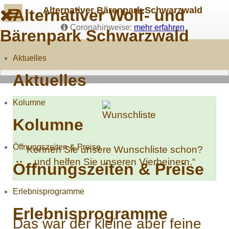
Alternativer Bärenpark Schwarzwald
Alternativer Wolf- und
Coronahinweise:
mehr erfahren
Bärenpark Schwarzwald
Aktuelles
Aktuelles
Kolumne
Kolumne
Öffnungszeiten & Preise
Kennen Sie unsere Wunschliste schon?
und helfen Sie unseren Vierbeinern.“
Öffnungszeiten & Preise
Erlebnisprogramme
Erlebnisprogramme
Das war der kleine aber feine