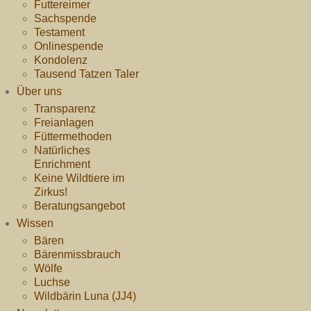
Futtereimer
Sachspende
Testament
Onlinespende
Kondolenz
Tausend Tatzen Taler
Über uns
Transparenz
Freianlagen
Füttermethoden
Natürliches
Enrichment
Keine Wildtiere im
Zirkus!
Beratungsangebot
Wissen
Bären
Bärenmissbrauch
Wölfe
Luchse
Wildbärin Luna (JJ4)