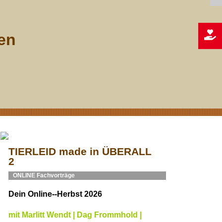
ren
TIERLEID made in ÜBERALL
2
ONLINE Fachvorträge
Dein Online--Herbst 2026
mit Marlitt Wendt | Dag Frommhold |