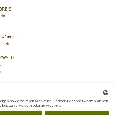
WORBIS
*in
r(w/m/d)
etrieb
ZWALD
/in
m
ZWALD
 für
etende
führung