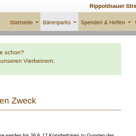
Rippoldsauer Str
Startseite
Bärenparks
Spenden & Helfen
te schon?
e unseren Vierbeinern.
ten Zweck
ine werden bis 26.9. 17 Künstlerbären zu Gunsten des