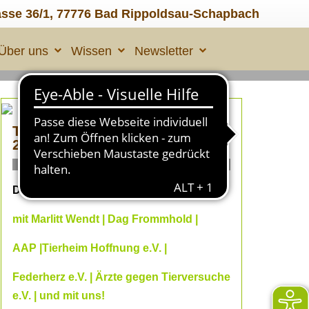
asse 36/1, 77776 Bad Rippoldsau-Schapbach
Über uns
Wissen
Newsletter
TIERLEID made in ÜBERALL
2
ONLINE Fachvorträge
Dein Online--Herbst 2026
mit Marlitt Wendt | Dag Frommhold |
AAP |Tierheim Hoffnung e.V. |
Federherz e.V. | Ärzte gegen Tierversuche
e.V. | und mit uns!