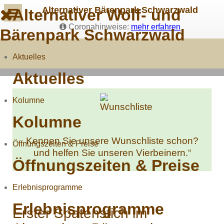
Alternativer Bärenpark Schwarzwald
Alternativer Wolf- und
Coronahinweise:
mehr erfahren
Bärenpark Schwarzwald
Aktuelles
Aktuelles
Kolumne
Kolumne
Kennen Sie unsere Wunschliste schon?
Öffnungszeiten & Preise
und helfen Sie unseren Vierbeinern.“
Öffnungszeiten & Preise
Erlebnisprogramme
Erlebnisprogramme
Erster Spatenstich im