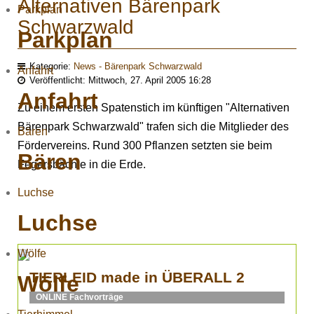
Alternativen Bärenpark
Parkplan
Schwarzwald
Parkplan
Kategorie:
News - Bärenpark Schwarzwald
Anfahrt
Veröffentlicht: Mittwoch, 27. April 2005 16:28
Anfahrt
Zu einem ersten Spatenstich im künftigen "Alternativen
Bärenpark Schwarzwald" trafen sich die Mitglieder des
Bären
Fördervereins. Rund 300 Pflanzen setzten sie beim
Bären
Fegersbächle in die Erde.
Luchse
Luchse
Wölfe
TIERLEID made in ÜBERALL 2
Wölfe
ONLINE Fachvorträge