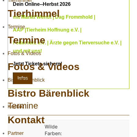
Tierhimmel
Dein Online--Herbst 2026
Tierhimmel
mit Marlitt Wendt | Dag Frommhold |
Termine
AAP |Tierheim Hoffnung e.V. |
Termine
Federherz e.V. | Ärzte gegen Tierversuche e.V. |
und mit uns!
Fotos & Videos
Fotos & Videos
Jetzt Tickets sichern!
Infos
Bistro Bärenblick
Bistro Bärenblick
Termine
Kontakt
Kontakt
Wilde
Farben:
Partner