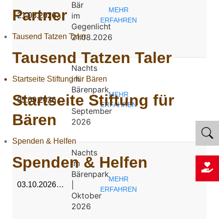
Bär
MEHR
Partner
im
21.08.2026…
ERFAHREN
Gegenlicht
Tausend Tatzen Taler
21.08.2026
Tausend Tatzen Taler
Nachts
im
Startseite Stiftung für Bären
Bärenpark
MEHR
Startseite Stiftung für
|
05.09.2026…
ERFAHREN
September
Bären
2026
Spenden & Helfen
Nachts
Spenden & Helfen
im
Bärenpark
MEHR
|
03.10.2026…
ERFAHREN
Oktober
2026