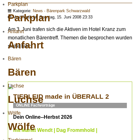
Parkplan
Kategorie:
News - Bärenpark Schwarzwald
Parkplan
Veröffentlicht: Sonntag, 15. Juni 2008 23:33
Am 3. Juni trafen sich die Aktiven im Hotel Kranz zum
Anfahrt
monatlichen Bärentreff. Themen die besprochen wurden
Anfahrt
siehe hier:
Bären
Bären
Luchse
TIERLEID made in ÜBERALL 2
Luchse
ONLINE Fachvorträge
Wölfe
Dein Online--Herbst 2026
Wölfe
mit Marlitt Wendt | Dag Frommhold |