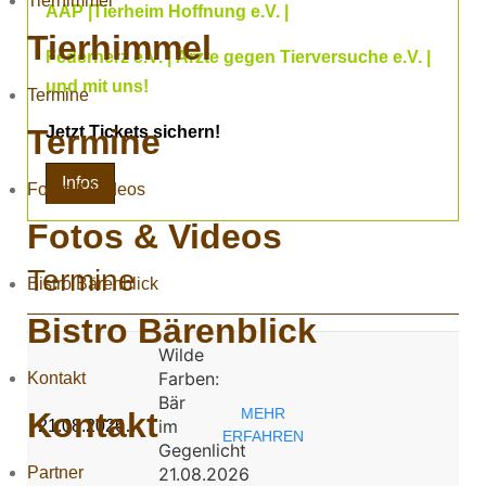
Tierhimmel
AAP |Tierheim Hoffnung e.V. |
Tierhimmel
Federherz e.V. | Ärzte gegen Tierversuche e.V. |
und mit uns!
Termine
Termine
Jetzt Tickets sichern!
Infos
Fotos & Videos
Fotos & Videos
Termine
Bistro Bärenblick
Bistro Bärenblick
Wilde
Farben:
Kontakt
Bär
MEHR
Kontakt
im
21.08.2026…
ERFAHREN
Gegenlicht
Partner
21.08.2026