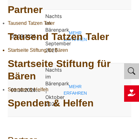
Partner
Nachts
im
Tausend Tatzen Taler
Bärenpark
MEHR
Tausend Tatzen Taler
|
05.09.2026…
ERFAHREN
September
2026
Startseite Stiftung für Bären
Startseite Stiftung für
Nachts
Bären
im
Bärenpark
MEHR
Spenden & Helfen
|
03.10.2026…
ERFAHREN
Oktober
Spenden & Helfen
2026