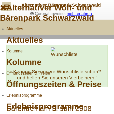
Alternativer Bärenpark Schwarzwald
Alternativer Wolf- und
Coronahinweise:
mehr erfahren
Bärenpark Schwarzwald
Aktuelles
Aktuelles
Kolumne
Kolumne
Kennen Sie unsere Wunschliste schon?
Öffnungszeiten & Preise
und helfen Sie unseren Vierbeinern.“
Öffnungszeiten & Preise
Erlebnisprogramme
Erlebnisprogramme
Bärentreff am 3. Juni 2008