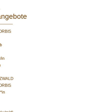
e
angebote
WORBIS
:
ab
/in
m
ZWALD
WORBIS
*in