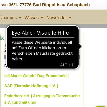
asse 36/1, 77776 Bad Rippoldsau-Schapbach
Über uns
Wissen
Newsletter
TIERLEID made in ÜBERALL
2
ONLINE Fachvorträge
Dein Online--Herbst 2026
mit Marlitt Wendt | Dag Frommhold |
AAP |Tierheim Hoffnung e.V. |
Federherz e.V. | Ärzte gegen Tierversuche
e.V. | und mit uns!