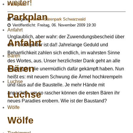
weiter!
Parkplan
Parkplan
Kategorie:
News - Bärenpark Schwarzwald
Veröffentlicht: Freitag, 06. November 2009 19:30
Anfahrt
Unglaublich, aber wahr: der Zuwendungsbescheid über
Anfahrt
die Fördergelder ist da!! Jahrelange Geduld und
Beharrlichkeit zahlen sich endlich, im wahrsten Sinne
Bären
des Wortes, aus. Unser herzlichster Dank geht an alle
Bären
diejenigen, die unermüdlich dafür gekämpft haben. Nun
heißt es: mit neuem Schwung die Ärmel hochkrempeln
Luchse
und raus auf die Baustelle. Je mehr Hände mit
Luchse
anpacken, um so rascher können die ersten Bären ihr
neues Paradies erobern. Wie ist der Baustand?
Wölfe
Wölfe