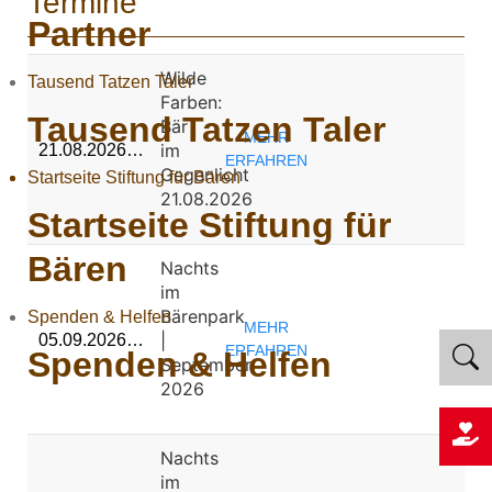
Termine
Partner
Wilde
Tausend Tatzen Taler
Farben:
Tausend Tatzen Taler
Bär
MEHR
im
21.08.2026…
ERFAHREN
Gegenlicht
Startseite Stiftung für Bären
21.08.2026
Startseite Stiftung für
Bären
Nachts
im
Bärenpark
Spenden & Helfen
MEHR
|
05.09.2026…
ERFAHREN
Spenden & Helfen
September
2026
Nachts
im