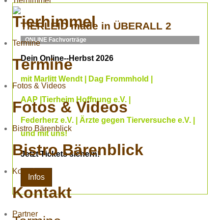
Tierhimmel
Tierhimmel
TIERLEID made in ÜBERALL 2
ONLINE Fachvorträge
Termine
Dein Online--Herbst 2026
Termine
mit Marlitt Wendt | Dag Frommhold |
Fotos & Videos
AAP |Tierheim Hoffnung e.V. |
Fotos & Videos
Federherz e.V. | Ärzte gegen Tierversuche e.V. |
Bistro Bärenblick
und mit uns!
Bistro Bärenblick
Jetzt Tickets sichern!
Kontakt
Infos
Kontakt
Partner