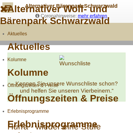
Alternativer Bärenpark Schwarzwald
Alternativer Wolf- und
Coronahinweise:
mehr erfahren
Bärenpark Schwarzwald
Aktuelles
Aktuelles
Kolumne
Kolumne
Kennen Sie unsere Wunschliste schon?
Öffnungszeiten & Preise
und helfen Sie unseren Vierbeinern.“
Öffnungszeiten & Preise
Erlebnisprogramme
Erlebnisprogramme
Hurra - wieder eine Stufe