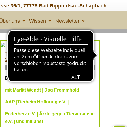
asse 36/1, 77776 Bad Rippoldsau-Schapbach
Über uns
Wissen
Newsletter
TIERLEID made in ÜBERALL
2
ONLINE Fachvorträge
Dein Online--Herbst 2026
mit Marlitt Wendt | Dag Frommhold |
AAP |Tierheim Hoffnung e.V. |
Federherz e.V. | Ärzte gegen Tierversuche
e.V. | und mit uns!