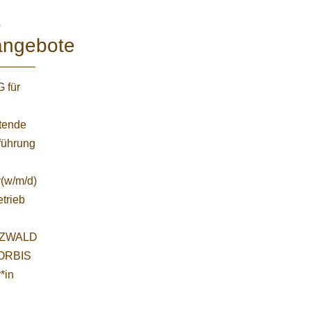
e
angebote
 für
etende
führung
r(w/m/d)
etrieb
ZWALD
WORBIS
*in