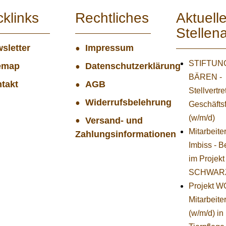
cklinks
Rechtliches
Aktuell
Stellen
sletter
Impressum
STIFTUNG
emap
Datenschutzerklärung
BÄREN -
takt
AGB
Stellvertr
Widerrufsbelehrung
Geschäfts
(w/m/d)
Versand- und
Mitarbeite
Zahlungsinformationen
Imbiss - B
im Projekt
SCHWAR
Projekt 
Mitarbeiter
(w/m/d) in