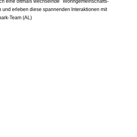
urch eine oftmals wechselnde "Wohngemeinschafts-
 und erleben diese spannenden Interaktionen mit
npark-Team (AL)