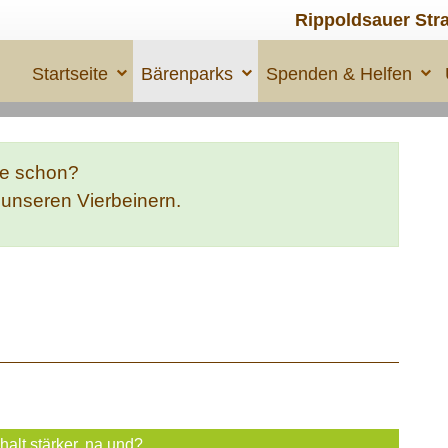
Rippoldsauer Str
Startseite
Bärenparks
Spenden & Helfen
te schon?
e unseren Vierbeinern.
halt stärker, na und?