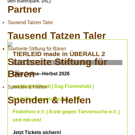
den Bärenpark. (AL)
Partner
Tausend Tatzen Taler
Tausend Tatzen Taler
Startseite Stiftung für Bären
TIERLEID made in ÜBERALL 2
Startseite Stiftung für
ONLINE Fachvorträge
Bären
Dein Online--Herbst 2026
mit Marlitt Wendt | Dag Frommhold |
Spenden & Helfen
Spenden & Helfen
AAP |Tierheim Hoffnung e.V. |
Federherz e.V. | Ärzte gegen Tierversuche e.V. |
und mit uns!
Jetzt Tickets sichern!