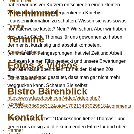
Tierhimmel
haben wir uns vor Kurzem entschieden einen kleinen
Tierhimmel
Werbefilm in der stark frequentierten Kniebis-
Touristeninformation zu schalten. Wissen sie was sowas
Termine
normalerweise kostet? Nein? Wir schon. Aber wir haben
Termine
das große Glück, Thomas für uns gewonnen zu haben
denn er ist kurzfristig und absolut kompetent
Fotos & Videos
(ehrenamtlich!) eingesprungen, hat viel Zeit und Arbeit
in diesen kleinen Film gesteckt und unsere Erwartungen
Fotos & Videos
über alle Maße übertroffen. Er hat den kleinen 20s
Trailer so packend gestaltet, dass man gar nicht mehr
Bistro Bärenblick
weggucken kann. Schauen Sie selbst:
Bistro Bärenblick
https://www.facebook.com/video/video.php?
Kontakt
v=131248336956312&oid=170213433029818&comments
Kontakt
Wir sagen herzlichst: "Dankeschön lieber Thomas!" und
freuen uns riesig auf die kommenden Filme für und über
Partner