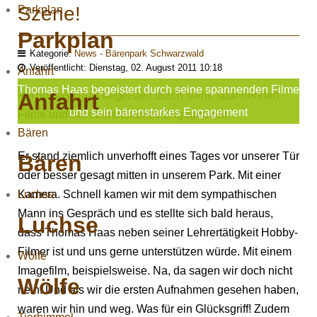
Szene!
Parkplan
Parkplan
Kategorie:
News - Bärenpark Schwarzwald
Veröffentlicht: Dienstag, 02. August 2011 10:18
Anfahrt
Thomas Haas begeistert durch seine spannenden Filme
Anfahrt
und sein bärenstarkes Engagement
Bären
Er stand ziemlich unverhofft eines Tages vor unserer Tür
Bären
oder besser gesagt mitten in unserem Park. Mit einer
Luchse
Kamera. Schnell kamen wir mit dem sympathischen
Mann ins Gespräch und es stellte sich bald heraus,
Luchse
dass Thomas Haas neben seiner Lehrertätigkeit Hobby-
Filmer ist und uns gerne unterstützen würde. Mit einem
Wölfe
Imagefilm, beispielsweise. Na, da sagen wir doch nicht
Wölfe
nein! Und als wir die ersten Aufnahmen gesehen haben,
waren wir hin und weg. Was für ein Glücksgriff! Zudem