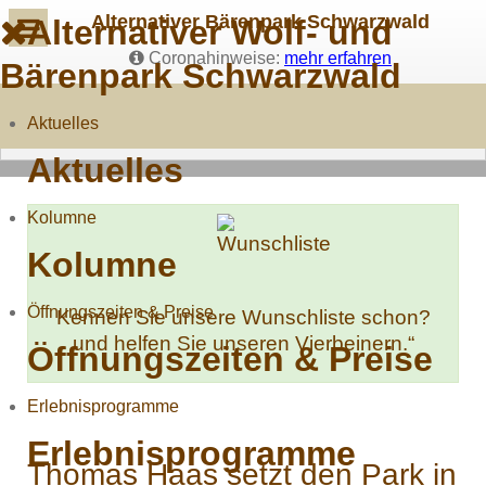
Alternativer Bärenpark Schwarzwald
Alternativer Wolf- und
Coronahinweise:
mehr erfahren
Bärenpark Schwarzwald
Aktuelles
Aktuelles
Kolumne
Kolumne
Öffnungszeiten & Preise
Kennen Sie unsere Wunschliste schon?
und helfen Sie unseren Vierbeinern.“
Öffnungszeiten & Preise
Erlebnisprogramme
Erlebnisprogramme
Thomas Haas setzt den Park in