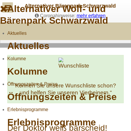
Alternativer Bärenpark Schwarzwald
Alternativer Wolf- und
Coronahinweise:
mehr erfahren
Bärenpark Schwarzwald
Aktuelles
Aktuelles
Kolumne
Kolumne
Öffnungszeiten & Preise
Kennen Sie unsere Wunschliste schon?
und helfen Sie unseren Vierbeinern.“
Öffnungszeiten & Preise
Erlebnisprogramme
Erlebnisprogramme
Der Doktor weiß bärscheid!