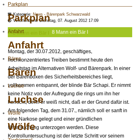
Parkplan
Kategorie:
News - Bärenpark Schwarzwald
Parkplan
Veröffentlicht: Dienstag, 07. August 2012 17:09
Anfahrt
8 Mann ein Bär I
Anfahrt
Montag, der 30.07.2012, geschäftiges,
Bären
hochkonzentriertes Treiben bestimmt heute den
Arbeitstag im Alternativen Wolf- und Bärenpark. In einer
Bären
der Bärenboxen des Sicherheitsbereiches liegt,
vollkommen entspannt, der blinde Bär Schapi. Er nimmt
Luchse
keine Notiz von der Aufregung die rings um ihn her
Luchse
herrscht, denn er weiß nicht, daß er der Grund dafür ist.
Am folgenden Tag, dem 31.07., nämlich soll er sanft in
Wölfe
eine Narkose gelegt und einer gründlichen
Wölfe
Untersuchung unterzogen werden. Diese
Kontrolluntersuchung ist der letzte Schritt vor seinem