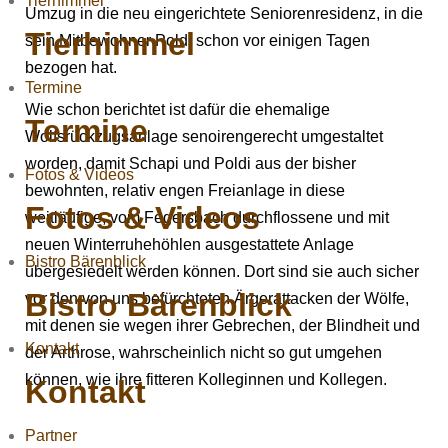
Tierhimmel
Umzug in die neu eingerichtete Seniorenresidenz, in die
Tierhimmel
sein Mitbewohner Poldi schon vor einigen Tagen
bezogen hat.
Termine
Wie schon berichtet ist dafür die ehemalige
Termine
Wolfsrückzugsanlage senoirengerecht umgestaltet
worden, damit Schapi und Poldi aus der bisher
Fotos & Videos
bewohnten, relativ engen Freianlage in diese
Fotos & Videos
weitläufige, vom Fegersbach durchflossene und mit
neuen Winterruhehöhlen ausgestattete Anlage
Bistro Bärenblick
übergesiedelt werden können. Dort sind sie auch sicher
Bistro Bärenblick
vor den von uns befürchteten Ärgerattacken der Wölfe,
mit denen sie wegen ihrer Gebrechen, der Blindheit und
Kontakt
der Arthrose, wahrscheinlich nicht so gut umgehen
können, wie ihre fitteren Kolleginnen und Kollegen.
Kontakt
Partner