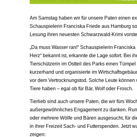
Am Samstag haben wir für unsere Paten einen exk
Schauspielerin Franciska Friede aus Hamburg so
Lesung ihren neuesten Schwarzwald-Krimi vorstellt
„Da muss Wasser ran!“ Schauspielerin Franciska F
Herz“ bekannt ist, erkannte die Lage sofort. Bei 
Tierschützerin im Ostteil des Parks einen Tümpel 
kurzerhand und organisierte im Wirtschaftsgebäude
vor dem Vertrocknungstod. Solche Leute können w
Tiere haben – egal ob für Bär, Wolf oder Frosch.
Tierlieb sind auch unsere Paten, die wir fürs Woc
außergewöhnliches Engagement zu danken. Rund
oder mehrere Wölfe und Bären ausgesucht, für d
in ihrer Freizeit Sach- und Futterspenden. Jetzt wa
zeigen: