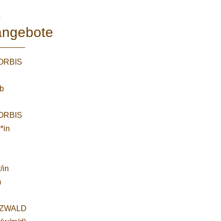
e
angebote
WORBIS
:
ab
WORBIS
*in
/in
m
ZWALD