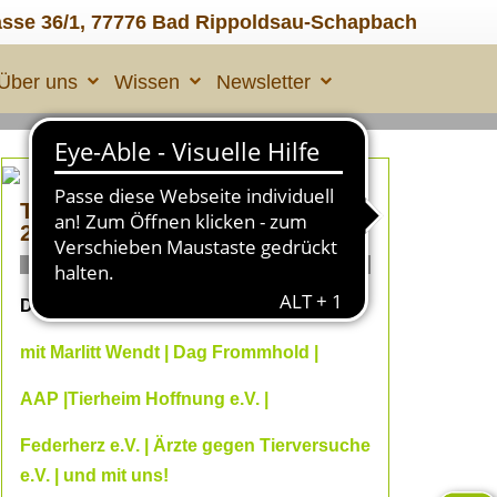
asse 36/1, 77776 Bad Rippoldsau-Schapbach
Über uns
Wissen
Newsletter
TIERLEID made in ÜBERALL
2
ONLINE Fachvorträge
Dein Online--Herbst 2026
mit Marlitt Wendt | Dag Frommhold |
AAP |Tierheim Hoffnung e.V. |
Federherz e.V. | Ärzte gegen Tierversuche
e.V. | und mit uns!