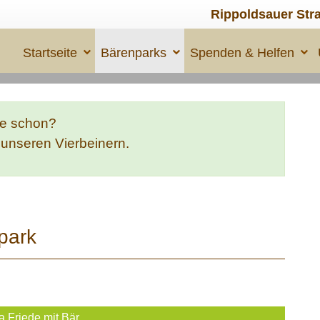
Rippoldsauer Str
Startseite
Bärenparks
Spenden & Helfen
te schon?
e unseren Vierbeinern.
park
a Friede mit Bär