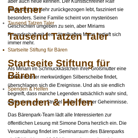
aber auch neue kennen. Der Kunstschreiner Ralf
Partner
Markward, der sehr zurückgezogen lebt, fasziniert sie
besonders. Seine Familie scheint von mysteriösen
Tausend Tatzen Taler
Geschichten umgeben zu sein, aber Miriams
Tausend Tatzen Taler
Freundschaft mit dem rätselhaften Mann vertieft sich
immer mehr.
Startseite Stiftung für Bären
Startseite Stiftung für
Als Miriam im Schmuckkästchen ihrer Großmutter eine
Bären
Kette mit einer merkwürdigen Silberscheibe findet,
überschlagen sich die Ereignisse. Und als sie endlich
Spenden & Helfen
begreift, dass manche Legenden tatsächlich wahr sind,
Spenden & Helfen
gerät sie in einen Strudel uralter düsterer Geheimnisse.
Das Bärenpark-Team lädt alle Interessierten zur
öffentlichen Lesung mit Simone Dorra herzlich ein. Die
Veranstaltung findet im Seminarraum des Bärenparks