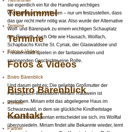
Tierhimmel
sie eigentlich ein für die Handlung wichtiges
Tierhimmel
Wolfsgehege neu erfinden – nur um festzustellen, dass
das gar nicht mehr nötig war. Also wurde der Alternative
Termine
Wolf- und Bärenpark zu einem wichtigen Schauplatz
Termine
des Romans. Auch Orte wie Hausach, Wolfach,
Schapbachs Kirche St. Cyriak, der Glaswaldsee und
Fotos & Videos
Freudenstadt spielen in der fantasievollen und
spannenden Geschichte eine Rolle.
Fotos & Videos
Bistro Bärenblick
Und darum geht es: Die geliebte Großmutter der
Bistro Bärenblick
Fantasybuch-Illustratorin Miriam Trautwein ist
gestorben. Miriam erbt das abgelegene Haus im
Kontakt
Schwarzwald, in dem sie glückliche Kindheitstage
Kontakt
verbracht hat. Spontan entscheidet sie sich, ins Wolftal
überzusiedeln. Miriam findet alte Bekannte wieder, lernt
Partner