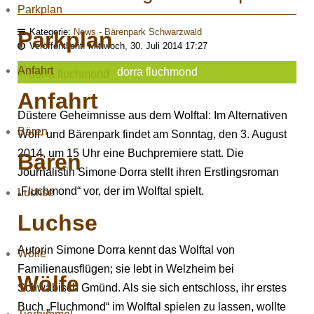
Parkplan
Kategorie:
News - Bärenpark Schwarzwald
Parkplan
Veröffentlicht: Mittwoch, 30. Juli 2014 17:27
Anfahrt
dorra fluchmond
Anfahrt
Düstere Geheimnisse aus dem Wolftal: Im Alternativen
Bären
Wolf- und Bärenpark findet am Sonntag, den 3. August
2014, um 15 Uhr eine Buchpremiere statt. Die
Bären
Journalistin Simone Dorra stellt ihren Erstlingsroman
„Fluchmond“ vor, der im Wolftal spielt.
Luchse
Luchse
Autorin Simone Dorra kennt das Wolftal von
Wölfe
Familienausflügen; sie lebt in Welzheim bei
Wölfe
Schwäbisch Gmünd. Als sie sich entschloss, ihr erstes
Buch „Fluchmond“ im Wolftal spielen zu lassen, wollte