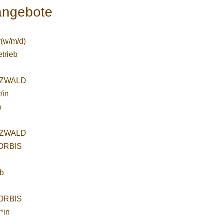
angebote
r(w/m/d)
etrieb
ZWALD
/in
m
ZWALD
WORBIS
:
ab
WORBIS
*in