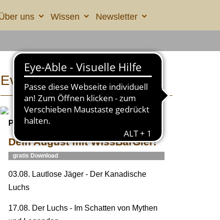
Über uns
Wissen
Newsletter
Eventhinweis
Podcast WissBärGier
Dein August mit WissBärGier!
gratis Download
03.08. Lautlose Jäger - Der Kanadische
Luchs
17.08. Der Luchs - Im Schatten von Mythen