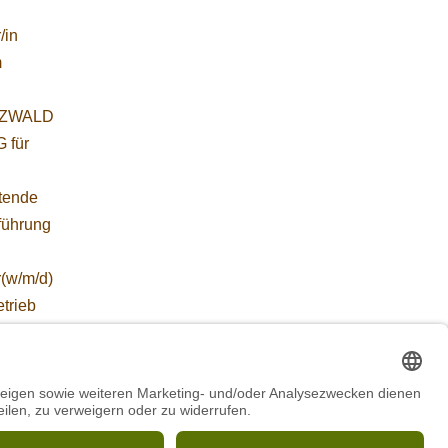
/in
m
ZWALD
 für
etende
führung
r(w/m/d)
etrieb
ZWALD
WORBIS
*in