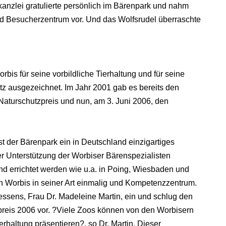
kanzlei gratulierte persönlich im Bärenpark und nahm
und Besucherzentrum vor. Und das Wolfsrudel überraschte
rbis für seine vorbildliche Tierhaltung und für seine
tz ausgezeichnet. Im Jahr 2001 gab es bereits den
Naturschutzpreis und nun, am 3. Juni 2006, den
t der Bärenpark ein in Deutschland einzigartiges
her Unterstützung der Worbiser Bärenspezialisten
nd errichtet werden wie u.a. in Poing, Wiesbaden und
in Worbis in seiner Art einmalig und Kompetenzzentrum.
essens, Frau Dr. Madeleine Martin, ein und schlug den
preis 2006 vor. ?Viele Zoos können von den Worbisern
ierhaltung präsentieren?, so Dr. Martin. Dieser