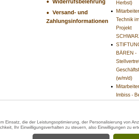
Widerrufsbelehrung
Herbst)
Mitarbeiter
Versand- und
Technik i
Zahlungsinformationen
Projekt
SCHWAR
STIFTUNG
BÄREN -
Stellvertr
Geschäfts
(w/m/d)
Mitarbeite
Imbiss - B
im Projekt
SCHWAR
Projekt 
Mitarbeiter
(w/m/d) in