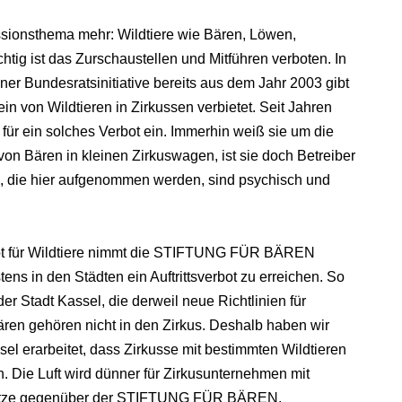
ussionsthema mehr: Wildtiere wie Bären, Löwen,
htig ist das Zurschaustellen und Mitführen verboten. In
iner Bundesratsinitiative bereits aus dem Jahr 2003 gibt
n von Wildtieren in Zirkussen verbietet. Seit Jahren
 ein solches Verbot ein. Immerhin weiß sie um die
von Bären in kleinen Zirkuswagen, ist sie doch Betreiber
n, die hier aufgenommen werden, sind psychisch und
rbot für Wildtiere nimmt die STIFTUNG FÜR BÄREN
s in den Städten ein Auftrittsverbot zu erreichen. So
er Stadt Kassel, die derweil neue Richtlinien für
ären gehören nicht in den Zirkus. Deshalb haben wir
sel erarbeitet, dass Zirkusse mit bestimmten Wildtieren
 Die Luft wird dünner für Zirkusunternehmen mit
. Rietze gegenüber der STIFTUNG FÜR BÄREN.