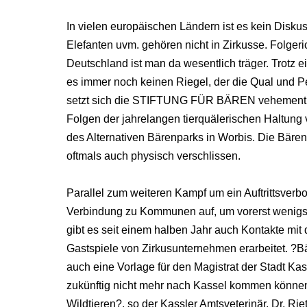
In vielen europäischen Ländern ist es kein Disk
Elefanten uvm. gehören nicht in Zirkusse. Folgeric
Deutschland ist man da wesentlich träger. Trotz e
es immer noch keinen Riegel, der die Qual und Pei
setzt sich die STIFTUNG FÜR BÄREN vehement für
Folgen der jahrelangen tierquälerischen Haltung 
des Alternativen Bärenparks in Worbis. Die Bäre
oftmals auch physisch verschlissen.
Parallel zum weiteren Kampf um ein Auftrittsve
Verbindung zu Kommunen auf, um vorerst wenigsten
gibt es seit einem halben Jahr auch Kontakte mit d
Gastspiele von Zirkusunternehmen erarbeitet. ?B
auch eine Vorlage für den Magistrat der Stadt Kas
zukünftig nicht mehr nach Kassel kommen können.
Wildtieren?, so der Kassler Amtsveterinär, Dr