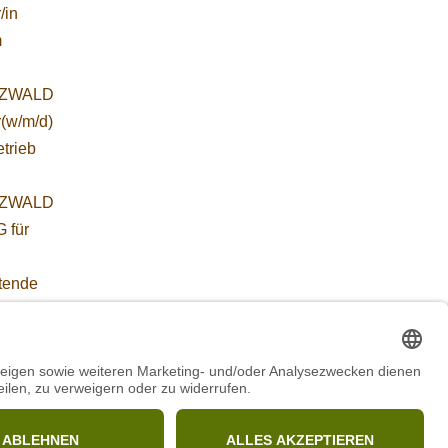
/in
m
ZWALD
r(w/m/d)
etrieb
ZWALD
 für
etende
führung
WORBIS
:
ab