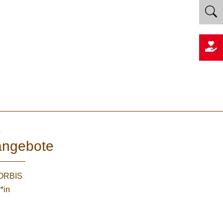
e
angebote
WORBIS
*in