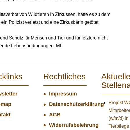
ttsverbot von Wildtieren in Zirkussen, hätte es zu dem
 ein Polizist verletzt und eine Zirkusbärin getötet
end Schutz für Mensch und Tier und für letztere nicht
hende Lebensbedingungen. ML
cklinks
Rechtliches
Aktuell
Stellen
sletter
Impressum
Projekt 
emap
Datenschutzerklärung
Mitarbeiter
takt
AGB
(w/m/d) in
Widerrufsbelehrung
Tierpflege