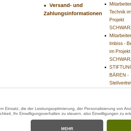
Mitarbeiter
Versand- und
Technik i
Zahlungsinformationen
Projekt
SCHWAR
Mitarbeite
Imbiss - B
im Projekt
SCHWAR
STIFTUNG
BÄREN -
Stellvertr
Geschäfts
(w/m/d)
Projekt 
Praktikum
Technik (
Herbst)