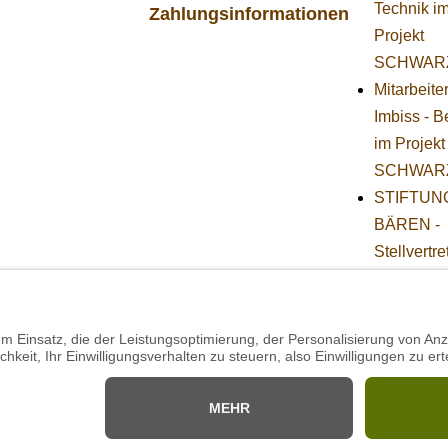
Technik i
Zahlungsinformationen
Projekt
SCHWAR
Mitarbeite
Imbiss - B
im Projekt
SCHWAR
STIFTUNG
BÄREN -
Stellvertr
Geschäfts
(w/m/d)
Projekt 
Praktikum
Technik (
Herbst)