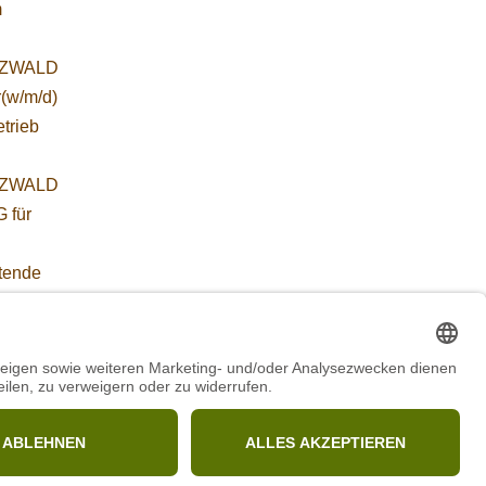
m
ZWALD
r(w/m/d)
etrieb
ZWALD
 für
etende
führung
WORBIS
:
ab