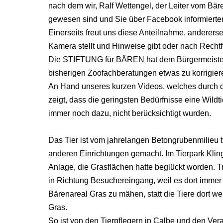
nach dem wir, Ralf Wettengel, der Leiter vom Bär
gewesen sind und Sie über Facebook informierten
Einerseits freut uns diese Anteilnahme, andererseit
Kamera stellt und Hinweise gibt oder nach Rechtf
Die STIFTUNG für BÄREN hat dem Bürgermeister a
bisherigen Zoofachberatungen etwas zu korrigier
An Hand unseres kurzen Videos, welches durch di
zeigt, dass die geringsten Bedürfnisse eine Wildtie
immer noch dazu, nicht berücksichtigt wurden.
Das Tier ist vom jahrelangen Betongrubenmilieu 
anderen Einrichtungen gemacht. Im Tierpark Klin
Anlage, die Grasflächen hatte beglückt worden. 
in Richtung Besuchereingang, weil es dort immer F
Bärenareal Gras zu mähen, statt die Tiere dort w
Gras.
So ist von den Tierpflegern in Calbe und den Ver