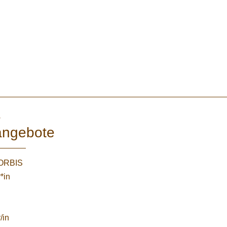
e
angebote
WORBIS
*in
/in