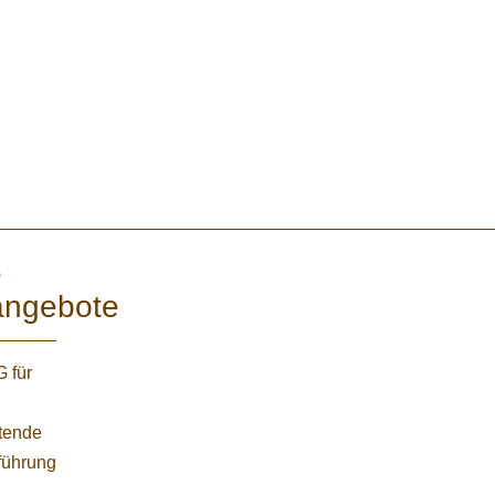
e
angebote
 für
etende
führung