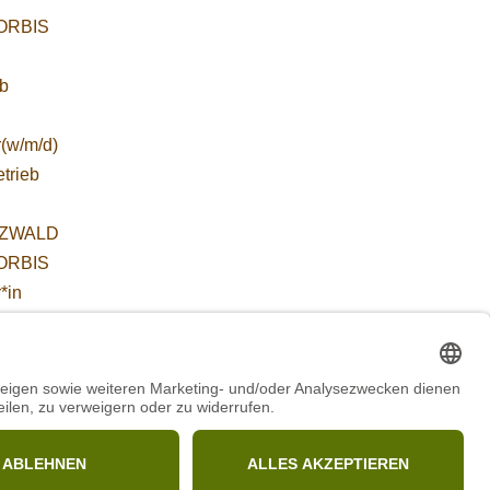
WORBIS
:
ab
r(w/m/d)
etrieb
ZWALD
WORBIS
*in
/in
m
ZWALD