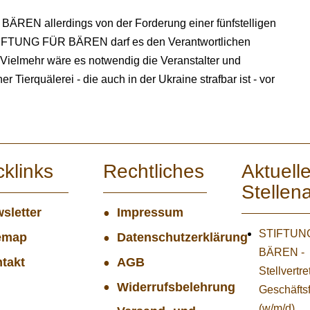
ÄREN allerdings von der Forderung einer fünfstelligen
IFTUNG FÜR BÄREN darf es den Verantwortlichen
. Vielmehr wäre es notwendig die Veranstalter und
r Tierquälerei - die auch in der Ukraine strafbar ist - vor
cklinks
Rechtliches
Aktuell
Stellen
sletter
Impressum
STIFTUNG
emap
Datenschutzerklärung
BÄREN -
takt
AGB
Stellvertr
Widerrufsbelehrung
Geschäfts
(w/m/d)