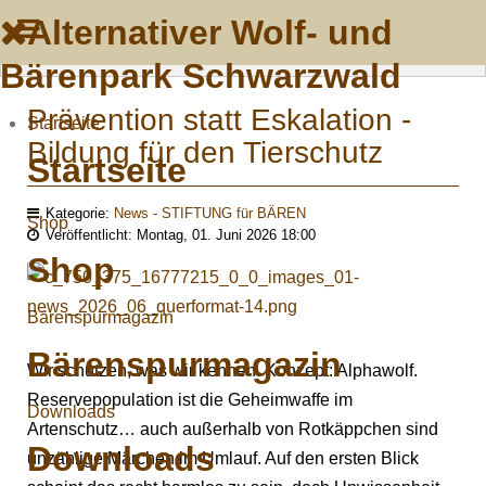
Alternativer Wolf- und
Bärenpark Schwarzwald
Prävention statt Eskalation -
Startseite
Bildung für den Tierschutz
Startseite
Kategorie:
News - STIFTUNG für BÄREN
Shop
Veröffentlicht: Montag, 01. Juni 2026 18:00
Shop
Bärenspurmagazin
Bärenspurmagazin
Wir schützen, was wir kennen. Konzept: Alphawolf.
Reservepopulation ist die Geheimwaffe im
Downloads
Artenschutz… auch außerhalb von Rotkäppchen sind
Downloads
unzählige Märchen im Umlauf. Auf den ersten Blick