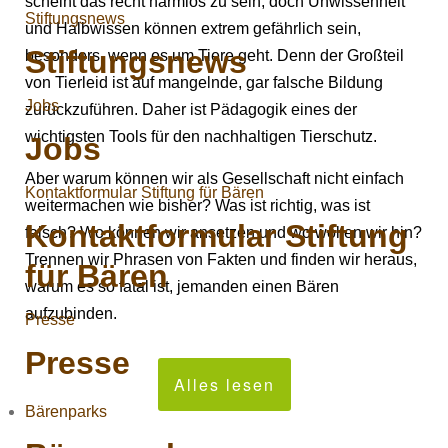
scheint das recht harmlos zu sein, doch Unwissenheit
Stiftungsnews
und Halbwissen können extrem gefährlich sein,
Stiftungsnews
besonders, wenn es um Tiere geht. Denn der Großteil
von Tierleid ist auf mangelnde, gar falsche Bildung
Jobs
zurückzuführen. Daher ist Pädagogik eines der
wichtigsten Tools für den nachhaltigen Tierschutz.
Jobs
Aber warum können wir als Gesellschaft nicht einfach
Kontaktformular Stiftung für Bären
weitermachen wie bisher? Was ist richtig, was ist
Kontaktformular Stiftung
falsch? Wo können wir ansetzen und wo wollen wir hin?
Trennen wir Phrasen von Fakten und finden wir heraus,
für Bären
warum es so fatal ist, jemanden einen Bären
aufzubinden.
Presse
Presse
Alles lesen
Bärenparks