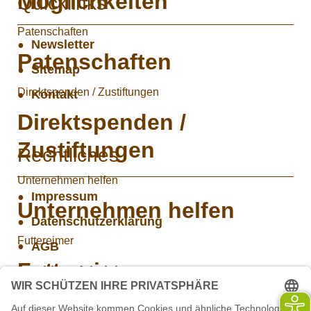
Möglichkeiten
Quicklinks
Patenschaften
Newsletter
Patenschaften
Sitemap
Direktspenden / Zustiftungen
Kontakt
Direktspenden /
Zustiftungen
Rechtliches
Unternehmen helfen
Impressum
Unternehmen helfen
Datenschutzerklärung
Futtereimer
AGB
Futtereimer
Widerrufsbelehrung
Versand- und Zahlungsinformationen
Sachspende