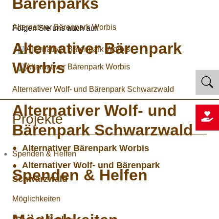
Bärenparks
Alternativer Bärenpark Worbis
Folgen Sie uns auch auf:
Alternativer Bärenpark
Worbis
Alternativer Wolf- und Bärenpark Schwarzwald
Alternativer Wolf- und
Projekte
Bärenpark Schwarzwald
Alternativer Bärenpark Worbis
Spenden & Helfen
Alternativer Wolf- und Bärenpark
Spenden & Helfen
Schwarzwald
Möglichkeiten