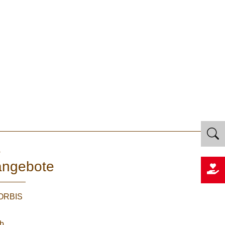
e
angebote
WORBIS
:
ab