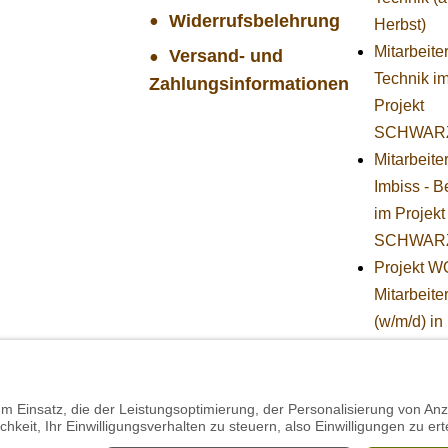
Widerrufsbelehrung
Herbst)
Mitarbeiter
Versand- und
Technik i
Zahlungsinformationen
Projekt
SCHWAR
Mitarbeite
Imbiss - B
im Projekt
SCHWAR
Projekt 
Mitarbeiter
(w/m/d) in
Tierpflege
STIFTUNG
BÄREN -
Stellvertr