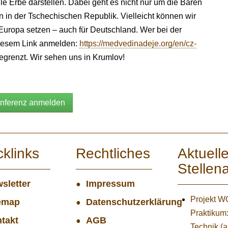
lle Erbe darstellen. Dabei geht es nicht nur um die Bären
 in der Tschechischen Republik. Vielleicht können wir
ropa setzen – auch für Deutschland. Wer bei der
 diesem Link anmelden:
https://medvedinadeje.org/en/cz-
egrenzt. Wir sehen uns in Krumlov!
onferenz anmelden
cklinks
Rechtliches
Aktuell
Stellen
sletter
Impressum
Projekt 
emap
Datenschutzerklärung
Praktikum
takt
AGB
Technik (