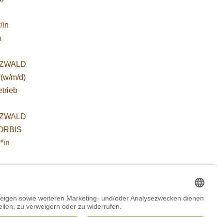
/in
m
ZWALD
r(w/m/d)
etrieb
ZWALD
WORBIS
*in
 für
etende