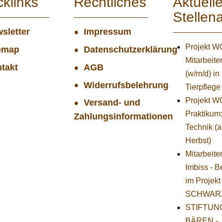
cklinks
Rechtliches
Aktuell
Stellen
sletter
Impressum
Projekt 
emap
Datenschutzerklärung
Mitarbeiter
takt
AGB
(w/m/d) in
Widerrufsbelehrung
Tierpflege
Projekt 
Versand- und
Praktikum
Zahlungsinformationen
Technik (
Herbst)
Mitarbeite
Imbiss - B
im Projekt
SCHWAR
STIFTUNG
BÄREN -