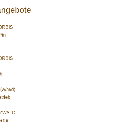
e
angebote
WORBIS
*in
WORBIS
:
ab
r(w/m/d)
etrieb
ZWALD
 für