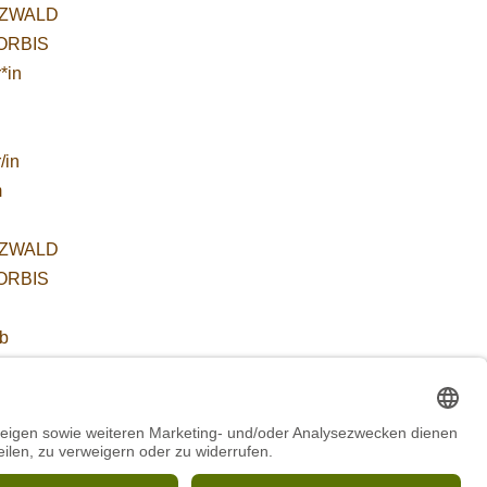
ZWALD
WORBIS
*in
/in
m
ZWALD
WORBIS
:
ab
 für
etende
führung