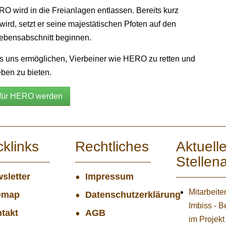
O wird in die Freianlagen entlassen. Bereits kurz
ird, setzt er seine majestätischen Pfoten auf den
Lebensabschnitt beginnen.
 es uns ermöglichen, Vierbeiner wie HERO zu retten und
ben zu bieten.
e für HERO werden
cklinks
Rechtliches
Aktuell
Stellen
sletter
Impressum
Mitarbeite
emap
Datenschutzerklärung
Imbiss - B
takt
AGB
im Projekt