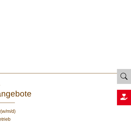
e
angebote
r(w/m/d)
etrieb