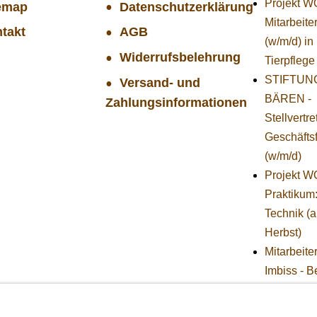
Projekt 
emap
Datenschutzerklärung
Mitarbeiter
takt
AGB
(w/m/d) in
Widerrufsbelehrung
Tierpflege
STIFTUNG
Versand- und
BÄREN -
Zahlungsinformationen
Stellvertr
Geschäfts
(w/m/d)
Projekt 
Praktikum
Technik (
Herbst)
Mitarbeite
Imbiss - B
im Projekt
SCHWAR