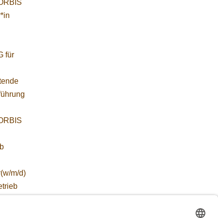
WORBIS
*in
 für
etende
führung
WORBIS
:
ab
r(w/m/d)
etrieb
ZWALD