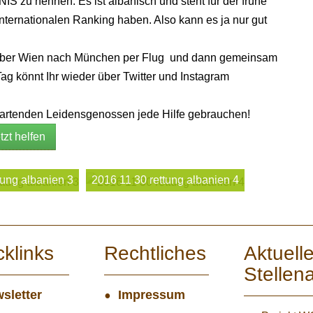
S zu nennen. Es ist albanisch und steht für der frühe
internationalen Ranking haben. Also kann es ja nur gut
über Wien nach München per Flug und dann gemeinsam
g könnt Ihr wieder über Twitter und Instagram
rtenden Leidensgenossen jede Hilfe gebrauchen!
tzt helfen
tung albanien 3
2016 11 30 rettung albanien 4
cklinks
Rechtliches
Aktuell
Stellen
sletter
Impressum