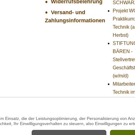
Widerrufsbelehrung
SCHWAR
Projekt 
Versand- und
Praktikum
Zahlungsinformationen
Technik (
Herbst)
STIFTUNG
BÄREN -
Stellvertr
Geschäfts
(w/m/d)
Mitarbeiter
Technik i
Projekt
SCHWAR
Projekt 
Mitarbeiter
(w/m/d) in