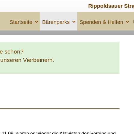
Rippoldsauer Str
Startseite
Bärenparks
Spenden & Helfen
te schon?
e unseren Vierbeinern.
11.09, waren es wieder die Aktivisten des Vereins und