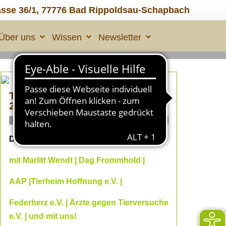
asse 36/1, 77776 Bad Rippoldsau-Schapbach
Über uns
Wissen
Newsletter
TIERLEID made in ÜBERALL
2
ONLINE Fachvorträge
Dein Online--Herbst 2026
mit Marlitt Wendt | Dag Frommhold |
AAP |Tierheim Hoffnung e.V. |
Federherz e.V. | Ärzte gegen Tierversuche
e.V. | und mit uns!