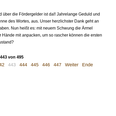
über die Fördergelder ist da!! Jahrelange Geduld und
Sinne des Wortes, aus. Unser herzlichster Dank geht an
 haben. Nun heißt es: mit neuem Schwung die Ärmel
r Hände mit anpacken, um so rascher können die ersten
austand?
 443 von 495
42
443
444
445
446
447
Weiter
Ende