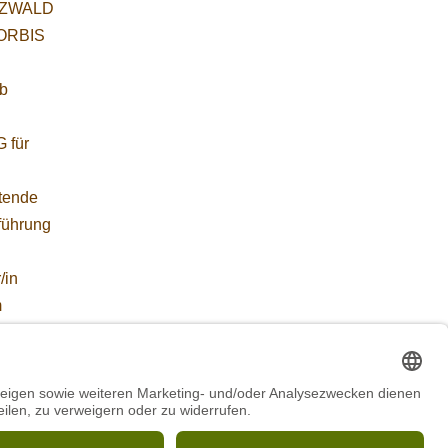
ZWALD
WORBIS
:
ab
 für
etende
führung
/in
m
ZWALD
WORBIS
*in