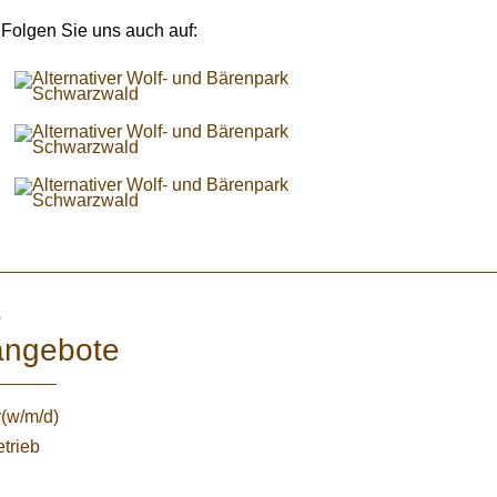
Folgen Sie uns auch auf:
e
angebote
r(w/m/d)
etrieb