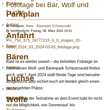
Fototage bei Bär, Wolf und
Parkplan
Luchs
Parkplan
Anfahrt
Kategorie:
News - Bärenpark Schwarzwald
Veröffentlicht: Freitag, 08. März 2024 19:41
Anfahrt
Bären
Bären
Bald ist es wieder soweit – die beliebten Fototage im
Luchse
Alternativen Wolf- und Bärenpark Schwarzwald finden
am 6. und 7. April 2024 statt! Beide Tage sind beinahe
Luchse
ausgebucht, also sichert euch am besten gleich einen
der begehrten Plätze.
Wölfe
Wölfe
Warum?
Mit der Teilnahme an dem Event habt ihr nicht
nur die Möglichkeit, von Sonnenauf- bis