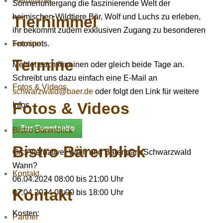
Tierhimmel
Sonnenuntergang die faszinierende Welt der
heimischen Wildtiere Bär, Wolf und Luchs zu erleben,
Tierhimmel
ihr bekommt zudem exklusiven Zugang zu besonderen
Termine
Fotospots.
Termine
Meldet euch für einen oder gleich beide Tage an.
Schreibt uns dazu einfach eine E-Mail an
Fotos & Videos
schwarzwald@baer.de
oder folgt den Link für weitere
Fotos & Videos
Infos.
Zur Eventseite
Bistro Bärenblick
Bistro Bärenblick
Ort: Alternativer Wolf- und Bärenpark Schwarzwald
Wann?
Kontakt
06.04.2024 08:00 bis 21:00 Uhr
Kontakt
07.04.2024 08:00 bis 18:00 Uhr
Kosten:
Partner