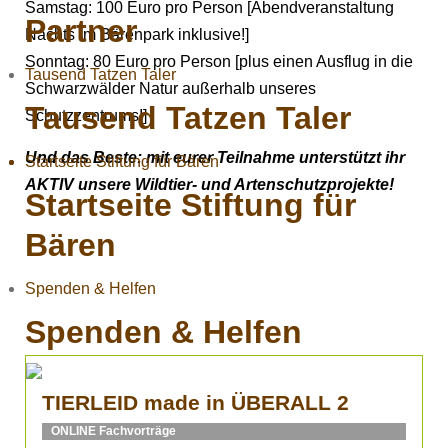
Samstag: 100 Euro pro Person [Abendveranstaltung
Partner
Nachts im Bärenpark inklusive!]
Sonntag: 80 Euro pro Person [plus einen Ausflug in die
Tausend Tatzen Taler
Schwarzwälder Natur außerhalb unseres
Tausend Tatzen Taler
Schutzzentrums!]
Und das Beste: mit eurer Teilnahme unterstützt ihr
Startseite Stiftung für Bären
AKTIV unsere Wildtier- und Artenschutzprojekte!
Startseite Stiftung für
Bären
Spenden & Helfen
Spenden & Helfen
TIERLEID made in ÜBERALL 2
ONLINE Fachvorträge