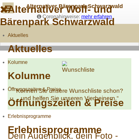
Alternativer Bärenpark Schwarzwald
Alternativer Wolf- und
Coronahinweise:
mehr erfahren
Bärenpark Schwarzwald
Aktuelles
Aktuelles
Kolumne
Kolumne
Öffnungszeiten & Preise
Kennen Sie unsere Wunschliste schon?
und helfen Sie unseren Vierbeinern.“
Öffnungszeiten & Preise
Erlebnisprogramme
Erlebnisprogramme
Dein Augenblick, dein Foto -