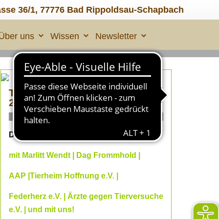
asse 36/1, 77776 Bad Rippoldsau-Schapbach
Über uns
Wissen
Newsletter
TIERLEID made in ÜBERALL
2
ONLINE Fachvorträge
Dein Online--Herbst 2026
mit Marlitt Wendt | Dag Frommhold |
AAP |Tierheim Hoffnung e.V. |
Federherz e.V. | Ärzte gegen Tierversuche
e.V. | und mit uns!