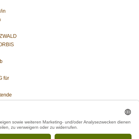
/in
m
ZWALD
WORBIS
:
ab
 für
etende
führung
r(w/m/d)
etrieb