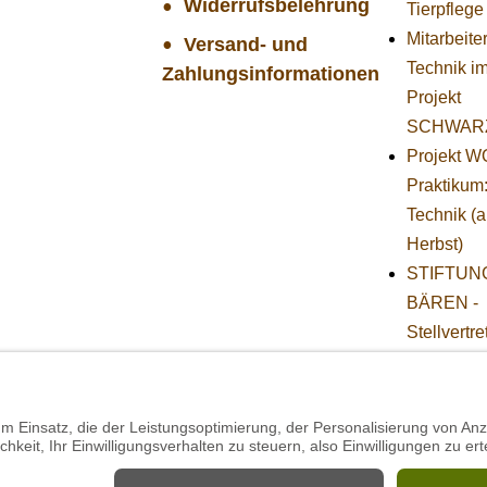
Widerrufsbelehrung
Tierpflege
Mitarbeiter
Versand- und
Technik i
Zahlungsinformationen
Projekt
SCHWAR
Projekt 
Praktikum
Technik (
Herbst)
STIFTUNG
BÄREN -
Stellvertr
Geschäfts
(w/m/d)
Mitarbeite
Imbiss - B
im Projekt