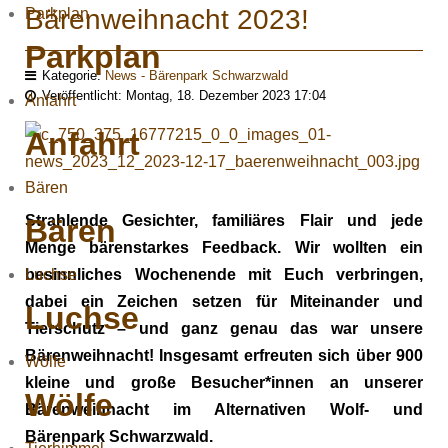
Bärenweihnacht 2023!
Parkplan
Parkplan
Kategorie:
News - Bärenpark Schwarzwald
Veröffentlicht: Montag, 18. Dezember 2023 17:04
Anfahrt
Anfahrt
Bären
Strahlende Gesichter, familiäres Flair und jede
Bären
Menge bärenstarkes Feedback. Wir wollten ein
Luchse
besinnliches Wochenende mit Euch verbringen,
dabei ein Zeichen setzen für Miteinander und
Luchse
Tierschutz – und ganz genau das war unsere
Bärenweihnacht! Insgesamt erfreuten sich über 900
Wölfe
kleine und große Besucher*innen an unserer
Wölfe
Bärenweihnacht im Alternativen Wolf- und
Bärenpark Schwarzwald.