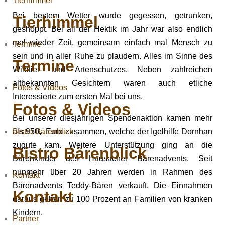
Tierhimmel
Bei bestem Wetter wurde gegessen, getrunken,
Tierhimmel
geshoppt. Bei all der Hektik im Jahr war also endlich
mal wieder Zeit, gemeinsam einfach mal Mensch zu
Termine
sein und in aller Ruhe zu plaudern. Alles im Sinne des
Termine
Wildtier- und Artenschutzes. Neben zahlreichen
altbekannten Gesichtern waren auch etliche
Fotos & Videos
Interessierte zum ersten Mal bei uns.
Fotos & Videos
Bei unserer diesjährigen Spendenaktion kamen mehr
Bistro Bärenblick
als 950,- Euro zusammen, welche der Igelhilfe Dornhan
zugute kam. Weitere Unterstützung ging an die
Bistro Bärenblick
Bärenkinder des Hausacher Bärenadvents. Seit
nunmehr über 20 Jahren werden in Rahmen des
Kontakt
Bärenadvents Teddy-Bären verkauft. Die Einnahmen
Kontakt
daraus gehen zu 100 Prozent an Familien von kranken
Kindern.
Partner