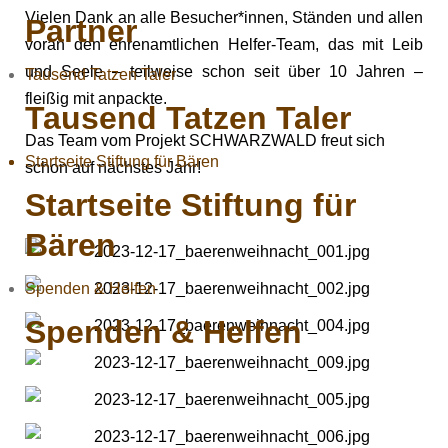
Vielen Dank an alle Besucher*innen, Ständen und allen
Partner
voran den ehrenamtlichen Helfer-Team, das mit Leib
und Seele – teilweise schon seit über 10 Jahren –
Tausend Tatzen Taler
fleißig mit anpackte.
Tausend Tatzen Taler
Das Team vom Projekt SCHWARZWALD freut sich
Startseite Stiftung für Bären
schon auf nächstes Jahr!
Startseite Stiftung für
Bären
Spenden & Helfen
Spenden & Helfen