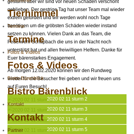
Tierhimmel
gestürmt aber wir sind vor neuen Schäden verschont
geblieben. Der gestrige Tag hat unser Team mal wieder
Tierhimmel
extrem gefordert und wir werden wohl noch Tage
benötigen um die gröbsten Schäden wieder instand
Termine
setzen zu können. Vielen Dank an das Team, die
Termine
Feuerwehr Schapbach die uns in der Nacht noch
unterstützt hat und allen freiwilligen Helfern. Danke für
Fotos & Videos
Euer bärenstarkes Engagement.
Fotos & Videos
Ab morgen 12.02.2020 können wir den Rundweg
Bistro Bärenblick
wieder für die Besucher frei geben und wir freuen uns
auf Euren Besuch!
Bistro Bärenblick
2020 02 11 sturm 2
Kontakt
2020 02 11 sturm 3
Kontakt
2020 02 11 sturm 4
2020 02 11 sturm 5
Partner