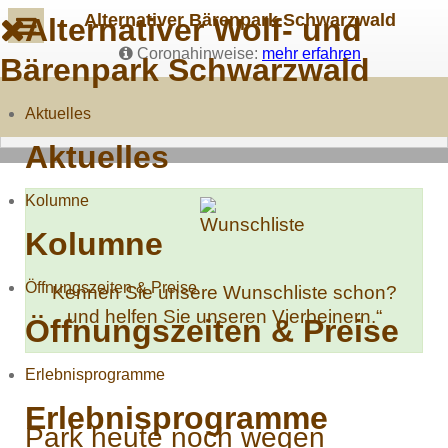
Alternativer Bärenpark Schwarzwald
Alternativer Wolf- und
Coronahinweise:
mehr erfahren
Bärenpark Schwarzwald
Aktuelles
Aktuelles
Kolumne
Kolumne
Öffnungszeiten & Preise
Kennen Sie unsere Wunschliste schon?
und helfen Sie unseren Vierbeinern.“
Öffnungszeiten & Preise
Erlebnisprogramme
Erlebnisprogramme
Park heute noch wegen