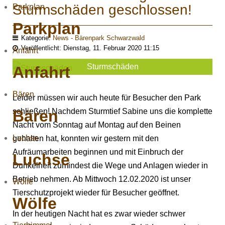
Sturmschäden geschlossen!
Parkplan
Parkplan
Kategorie:
News - Bärenpark Schwarzwald
Veröffentlicht: Dienstag, 11. Februar 2020 11:15
Anfahrt
Sturmschäden
Anfahrt
Bären
Leider müssen wir auch heute für Besucher den Park
Bären
schließen! Nachdem Sturmtief Sabine uns die komplette
Nacht vom Sonntag auf Montag auf den Beinen
Luchse
gehalten hat, konnten wir gestern mit den
Aufräumarbeiten beginnen und mit Einbruch der
Luchse
Dunkelheit zumindest die Wege und Anlagen wieder in
Betrieb nehmen. Ab Mittwoch 12.02.2020 ist unser
Wölfe
Tierschutzprojekt wieder für Besucher geöffnet.
Wölfe
In der heutigen Nacht hat es zwar wieder schwer