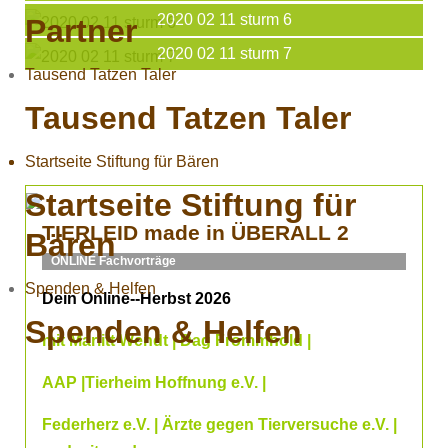
2020 02 11 sturm 6
Partner
2020 02 11 sturm 7
Tausend Tatzen Taler
Tausend Tatzen Taler
Startseite Stiftung für Bären
Startseite Stiftung für
TIERLEID made in ÜBERALL 2
Bären
ONLINE Fachvorträge
Spenden & Helfen
Dein Online--Herbst 2026
Spenden & Helfen
mit Marlitt Wendt | Dag Frommhold |
AAP |Tierheim Hoffnung e.V. |
Federherz e.V. | Ärzte gegen Tierversuche e.V. |