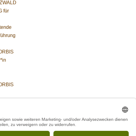
ZWALD
 für
etende
führung
WORBIS
*in
WORBIS
:
ab
/in
m