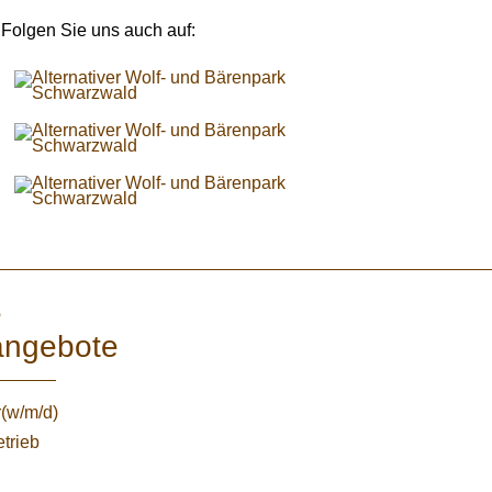
Folgen Sie uns auch auf:
e
angebote
r(w/m/d)
etrieb