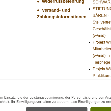
Widerrufsbelehrung
SCHWAR
STIFTUNG
Versand- und
BÄREN -
Zahlungsinformationen
Stellvertr
Geschäfts
(w/m/d)
Projekt 
Mitarbeiter
(w/m/d) in
Tierpflege
Projekt 
Praktikum
Technik (
Herbst)
Mitarbeiter
Technik i
Projekt