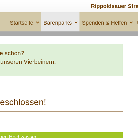
Rippoldsauer Str
Startseite
Bärenparks
Spenden & Helfen
te schon?
e unseren Vierbeinern.
eschlossen!
gen Hochwasser