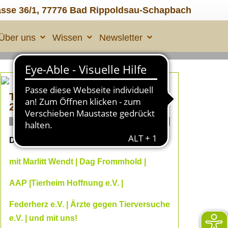
asse 36/1, 77776 Bad Rippoldsau-Schapbach
Über uns
Wissen
Newsletter
TIERLEID made in ÜBERALL
2
ONLINE Fachvorträge
Dein Online--Herbst 2026
mit Marlitt Wendt | Dag Frommhold |
AAP |Tierheim Hoffnung e.V. |
Federherz e.V. | Ärzte gegen Tierversuche
e.V. | und mit uns!