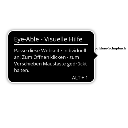
Rippoldsauer Strasse 36/1, 77776 Bad Rippoldsau-Schapbach