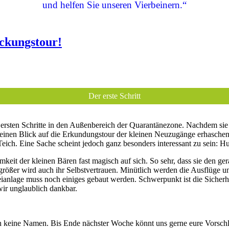
und helfen Sie unseren Vierbeinern.“
ckungstour!
Der erste Schritt
rsten Schritte in den Außenbereich der Quarantänezone. Nachdem sie 
nen Blick auf die Erkundungstour der kleinen Neuzugänge erhaschen. F
 Teich. Eine Sache scheint jedoch ganz besonders interessant zu sein:
keit der kleinen Bären fast magisch auf sich. So sehr, dass sie den g
ßer wird auch ihr Selbstvertrauen. Minütlich werden die Ausflüge und
ianlage muss noch einiges gebaut werden. Schwerpunkt ist die Sicherh
wir unglaublich dankbar.
h keine Namen. Bis Ende nächster Woche könnt uns gerne eure Vorsch