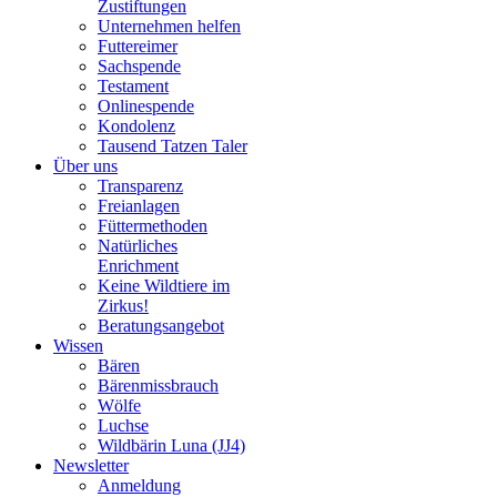
Zustiftungen
Unternehmen helfen
Futtereimer
Sachspende
Testament
Onlinespende
Kondolenz
Tausend Tatzen Taler
Über uns
Transparenz
Freianlagen
Füttermethoden
Natürliches
Enrichment
Keine Wildtiere im
Zirkus!
Beratungsangebot
Wissen
Bären
Bärenmissbrauch
Wölfe
Luchse
Wildbärin Luna (JJ4)
Newsletter
Anmeldung