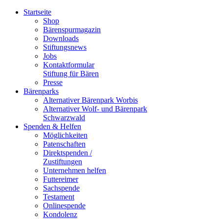
Startseite
Shop
Bärenspurmagazin
Downloads
Stiftungsnews
Jobs
Kontaktformular
Stiftung für Bären
Presse
Bärenparks
Alternativer Bärenpark Worbis
Alternativer Wolf- und Bärenpark
Schwarzwald
Spenden & Helfen
Möglichkeiten
Patenschaften
Direktspenden /
Zustiftungen
Unternehmen helfen
Futtereimer
Sachspende
Testament
Onlinespende
Kondolenz