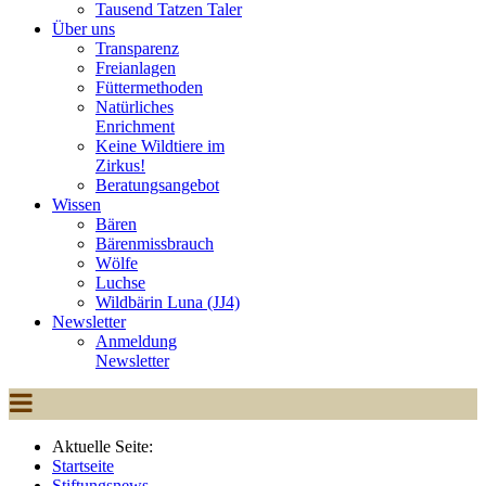
Tausend Tatzen Taler
Über uns
Transparenz
Freianlagen
Füttermethoden
Natürliches
Enrichment
Keine Wildtiere im
Zirkus!
Beratungsangebot
Wissen
Bären
Bärenmissbrauch
Wölfe
Luchse
Wildbärin Luna (JJ4)
Newsletter
Anmeldung
Newsletter
Aktuelle Seite:
Startseite
Stiftungsnews