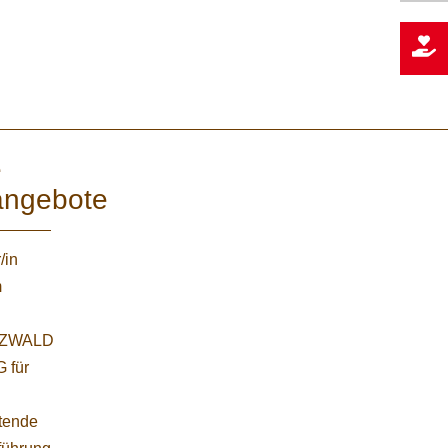
e
angebote
/in
m
ZWALD
 für
etende