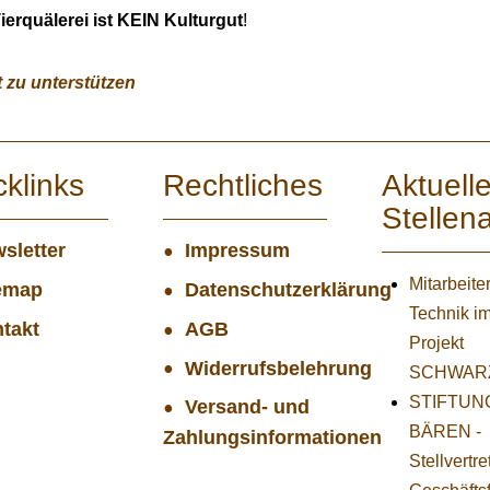
ierquälerei ist KEIN Kulturgut
!
t zu unterstützen
cklinks
Rechtliches
Aktuell
Stellen
sletter
Impressum
Mitarbeiter
emap
Datenschutzerklärung
Technik i
takt
AGB
Projekt
Widerrufsbelehrung
SCHWAR
STIFTUNG
Versand- und
BÄREN -
Zahlungsinformationen
Stellvertr