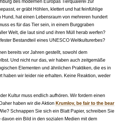
chburg des modernen Europas Tierquälerei zur
asst, er gräbt Höhlen, klettert und hat feinfühlige
 ein Hund, hat einen Lebensraum von mehreren hundert
uss es für das Tier sein, in einem Burggraben
ller Welt, die laut sind und ihren Müll herab werfen?
n fester Bestandteil eines UNESCO Weltkulturerbes?
en bereits vor Jahren gestellt, sowohl dem
lbst. Und nicht nur das, wir haben auch zeitgemäße
ogischen Elementen und ähnlichen Praktiken, die es in
t haben wir leider nie erhalten. Keine Reaktion, weder
der Kultur muss endlich aufhören. Wir fordern einen
Daher haben wir die Aktion
Krumlov, be fair to the bear
 Wie? Schnappen Sie sich ein Blatt Papier, schreiben Sie
ie davon ein Bild in den sozialen Medien mit dem