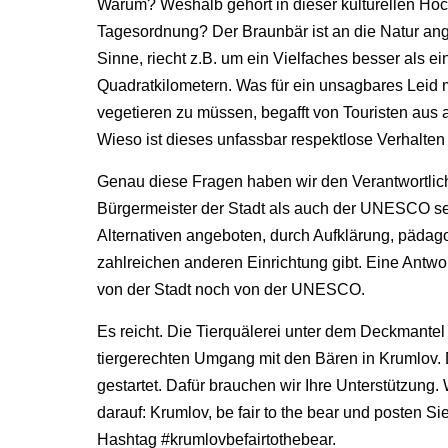
Warum? Weshalb gehört in dieser kulturellen Ho
Tagesordnung? Der Braunbär ist an die Natur angep
Sinne, riecht z.B. um ein Vielfaches besser als
Quadratkilometern. Was für ein unsagbares Leid m
vegetieren zu müssen, begafft von Touristen aus a
Wieso ist dieses unfassbar respektlose Verhalte
Genau diese Fragen haben wir den Verantwortlich
Bürgermeister der Stadt als auch der UNESCO se
Alternativen angeboten, durch Aufklärung, pädag
zahlreichen anderen Einrichtung gibt. Eine Antwor
von der Stadt noch von der UNESCO.
Es reicht. Die Tierquälerei unter dem Deckmantel 
tiergerechten Umgang mit den Bären in Krumlov. 
gestartet. Dafür brauchen wir Ihre Unterstützung.
darauf: Krumlov, be fair to the bear und posten S
Hashtag #krumlovbefairtothebear.